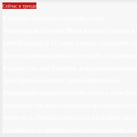
Сейчас в тренде
В продаже появился гоночный «танк»
Легендарный Chevrolet Blazer исчезнет с рынка в 
Geely Emgrand за 13 тысяч в месяц: как купить 
Почему защитная пленка для экрана мультимедий
Взгляните на этот Dongfeng. Как полноприводны
Лада Гранта на метане: теперь официально
Уникальный минивэн Mercedes Metris в стиле May
Volkswagen отключил сервисные программы в Ро
Формула 2: Роман Станек остался в Trident, но с
Сделавшего из прицепа новогоднюю упряжку жи