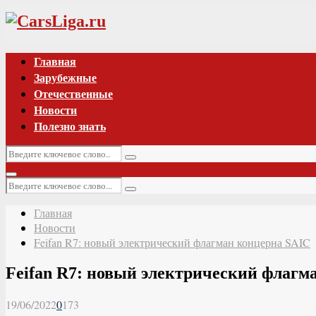
Vk
Главная
Зарубежные
Отечественные
Новости
Полезно знать
Искать:
Поиск
Основное
Искать:
меню
Поиск
Главная
Новости
Feifan R7: новый электрический флагман концерна SAIC
Feifan R7: новый электрический флагм
19/06/2022
0
173