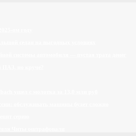
2025-ом году
большой седан на выгодных условиях
ной системы автомобиля — пустая трата денег
й ПАЗ, но круче?
bach ушел с молотка за 13,0 млн руб
ссии: обслуживать машины будет сложно
менит серию
теля Читы оштрафовали