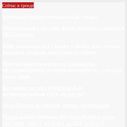
Сейчас в тренде
В продаже появился гоночный «танк»
Легендарный Chevrolet Blazer исчезнет с рынка в
2025-ом году
Geely Emgrand за 13 тысяч в месяц: как купить
большой седан на выгодных условиях
Почему защитная пленка для экрана
мультимедийной системы автомобиля — пустая
трата денег
Взгляните на этот Dongfeng. Как
полноприводный ПАЗ, но круче?
Лада Гранта на метане: теперь официально
Уникальный минивэн Mercedes Metris в стиле
Maybach ушел с молотка за 13,0 млн руб