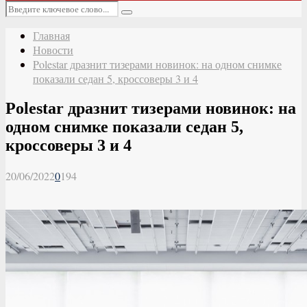
Основное
Искать:
меню
Поиск
Главная
Новости
Polestar дразнит тизерами новинок: на одном снимке
показали седан 5, кроссоверы 3 и 4
Polestar дразнит тизерами новинок: на
одном снимке показали седан 5,
кроссоверы 3 и 4
20/06/2022
0
194