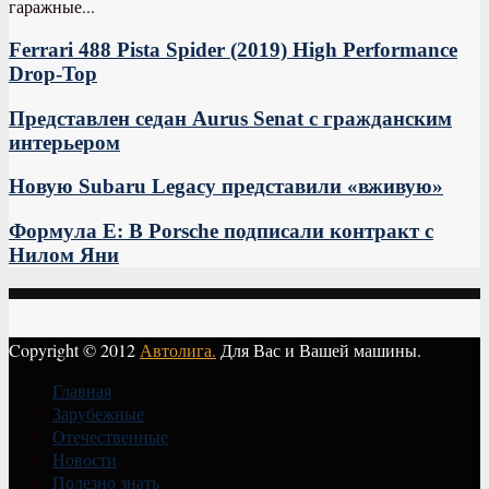
гаражные...
Ferrari 488 Pista Spider (2019) High Performance
Drop-Top
Представлен седан Aurus Senat с гражданским
интерьером
Новую Subaru Legacy представили «вживую»
Формула Е: В Porsche подписали контракт с
Нилом Яни
Copyright © 2012
Автолига.
Для Вас и Вашей машины.
Главная
Зарубежные
Отечественные
Новости
Полезно знать