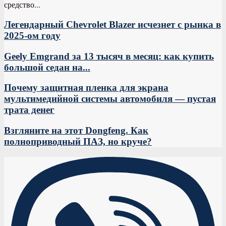
средство...
Легендарный Chevrolet Blazer исчезнет с рынка в
2025-ом году
Geely Emgrand за 13 тысяч в месяц: как купить
большой седан на...
Почему защитная пленка для экрана
мультимедийной системы автомобиля — пустая
трата денег
Взгляните на этот Dongfeng. Как
полноприводный ПАЗ, но круче?