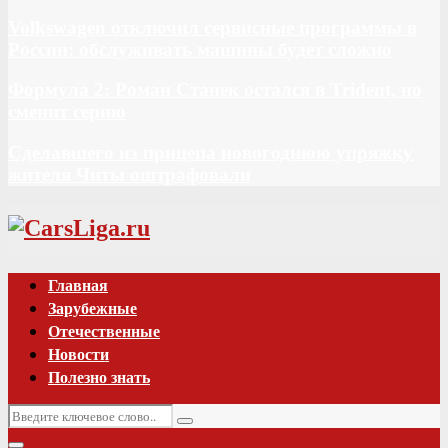
Volkswagen отключил сервисные программы в
России: обслуживать машины будет сложно
Формула 2: Роман Станек остался в Trident, но
сменит серию
Сделавшего из прицепа новогоднюю упряжку
жителя Читы оштрафовали
Vk
Главная
Зарубежные
Отечественные
Новости
Полезно знать
Искать:
Поиск