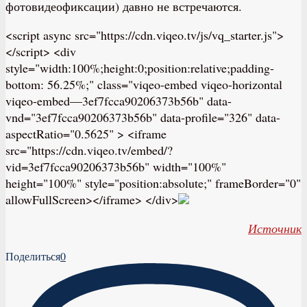
фотовидеофиксации) давно не встречаются.
<script async src="https://cdn.viqeo.tv/js/vq_starter.js">
</script> <div
style="width:100%;height:0;position:relative;padding-
bottom: 56.25%;" class="viqeo-embed viqeo-horizontal
viqeo-embed—3ef7fcca90206373b56b" data-
vnd="3ef7fcca90206373b56b" data-profile="326" data-
aspectRatio="0.5625" > <iframe
src="https://cdn.viqeo.tv/embed/?
vid=3ef7fcca90206373b56b" width="100%"
height="100%" style="position:absolute;" frameBorder="0"
allowFullScreen></iframe> </div>
Источник
Поделиться
0