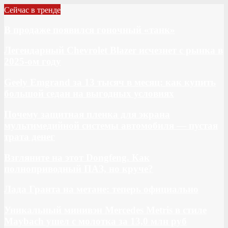
Сейчас в тренде
В продаже появился гоночный «танк»
Легендарный Chevrolet Blazer исчезнет с рынка в
2025-ом году
Geely Emgrand за 13 тысяч в месяц: как купить
большой седан на выгодных условиях
Почему защитная пленка для экрана
мультимедийной системы автомобиля — пустая
трата денег
Взгляните на этот Dongfeng. Как
полноприводный ПАЗ, но круче?
Лада Гранта на метане: теперь официально
Уникальный минивэн Mercedes Metris в стиле
Maybach ушел с молотка за 13,0 млн руб