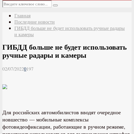
Основное
Искать:
меню
Поиск
Главная
Последние новости
ГИБДД больше не будет использовать ручные радары
и камеры
ГИБДД больше не будет использовать
ручные радары и камеры
02/07/2022
0
197
Для российских автомобилистов вводят очередное
новшество — мобильные комплексы
фотовидеофиксации, работающие в ручном режиме,
перестанут использоваться для выписывания штрафов.