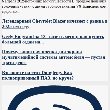
6 апреля 2025источник: Motor.ruНовости В продаже появился
гоночный «танк» с двумя турбированными V8 Транспортное
средство...
Легендарный Chevrolet Blazer исчезнет с рынка в
2025-ом году
Geely Emgrand за 13 тысяч в месяц: как купить
большой седан на...
Почему защитная пленка для экрана
мультимедийной системы автомобиля — пустая
трата денег
Взгляните на этот Dongfeng. Как
полноприводный ПАЗ, но круче?