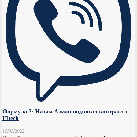
Формула 3: Назим Азман подписал контракт с
Hitech
15/03/2022