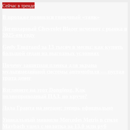
Сейчас в тренде
В продаже появился гоночный «танк»
Легендарный Chevrolet Blazer исчезнет с рынка в
2025-ом году
Geely Emgrand за 13 тысяч в месяц: как купить
большой седан на выгодных условиях
Почему защитная пленка для экрана
мультимедийной системы автомобиля — пустая
трата денег
Взгляните на этот Dongfeng. Как
полноприводный ПАЗ, но круче?
Лада Гранта на метане: теперь официально
Уникальный минивэн Mercedes Metris в стиле
Maybach ушел с молотка за 13,0 млн руб