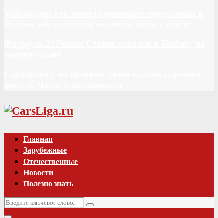
Volkswagen отключил сервисные программы в
России: обслуживать машины будет сложно
Формула 2: Роман Станек остался в Trident, но
сменит серию
Сделавшего из прицепа новогоднюю упряжку
жителя Читы оштрафовали
Vk
Главная
Зарубежные
Отечественные
Новости
Полезно знать
Искать:
Поиск