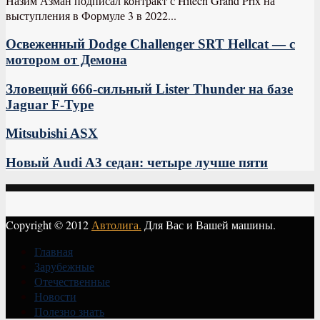
Назим Азман подписал контракт с Hitech Grand Prix на
выступления в Формуле 3 в 2022...
Освеженный Dodge Challenger SRT Hellcat — с
мотором от Демона
Зловещий 666-сильный Lister Thunder на базе
Jaguar F-Type
Mitsubishi ASX
Новый Audi A3 седан: четыре лучше пяти
Copyright © 2012
Автолига.
Для Вас и Вашей машины.
Главная
Зарубежные
Отечественные
Новости
Полезно знать