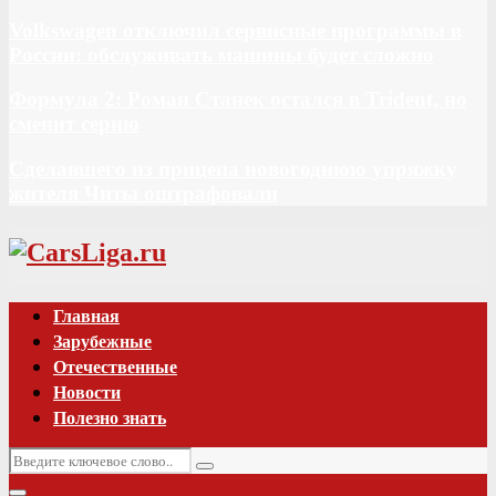
Volkswagen отключил сервисные программы в
России: обслуживать машины будет сложно
Формула 2: Роман Станек остался в Trident, но
сменит серию
Сделавшего из прицепа новогоднюю упряжку
жителя Читы оштрафовали
Vk
Главная
Зарубежные
Отечественные
Новости
Полезно знать
Искать:
Поиск