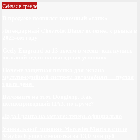
Сейчас в тренде
В продаже появился гоночный «танк»
Легендарный Chevrolet Blazer исчезнет с рынка в
2025-ом году
Geely Emgrand за 13 тысяч в месяц: как купить
большой седан на выгодных условиях
Почему защитная пленка для экрана
мультимедийной системы автомобиля — пустая
трата денег
Взгляните на этот Dongfeng. Как
полноприводный ПАЗ, но круче?
Лада Гранта на метане: теперь официально
Уникальный минивэн Mercedes Metris в стиле
Maybach ушел с молотка за 13,0 млн руб