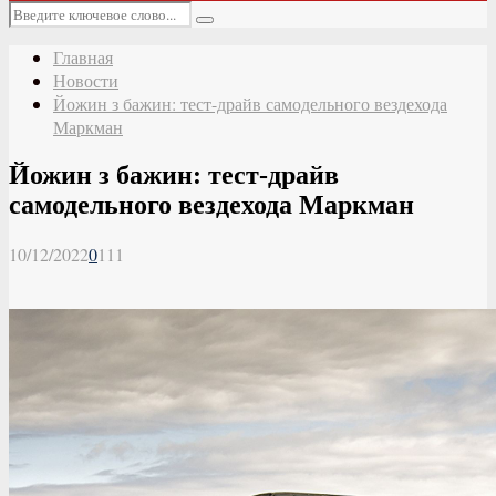
Основное
Искать:
меню
Поиск
Главная
Новости
Йожин з бажин: тест-драйв самодельного вездехода
Маркман
Йожин з бажин: тест-драйв
самодельного вездехода Маркман
10/12/2022
0
111