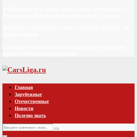
Volkswagen отключил сервисные программы в
России: обслуживать машины будет сложно
Формула 2: Роман Станек остался в Trident, но
сменит серию
Сделавшего из прицепа новогоднюю упряжку
жителя Читы оштрафовали
Vk
Главная
Зарубежные
Отечественные
Новости
Полезно знать
Искать:
Поиск