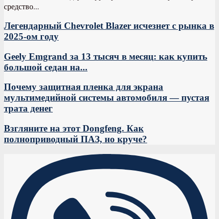
средство...
Легендарный Chevrolet Blazer исчезнет с рынка в
2025-ом году
Geely Emgrand за 13 тысяч в месяц: как купить
большой седан на...
Почему защитная пленка для экрана
мультимедийной системы автомобиля — пустая
трата денег
Взгляните на этот Dongfeng. Как
полноприводный ПАЗ, но круче?