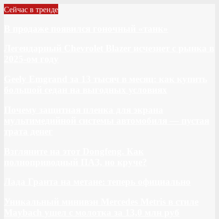
Сейчас в тренде
В продаже появился гоночный «танк»
Легендарный Chevrolet Blazer исчезнет с рынка в
2025-ом году
Geely Emgrand за 13 тысяч в месяц: как купить
большой седан на выгодных условиях
Почему защитная пленка для экрана
мультимедийной системы автомобиля — пустая
трата денег
Взгляните на этот Dongfeng. Как
полноприводный ПАЗ, но круче?
Лада Гранта на метане: теперь официально
Уникальный минивэн Mercedes Metris в стиле
Maybach ушел с молотка за 13,0 млн руб