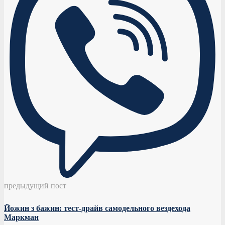
предыдущий пост
Йожин з бажин: тест-драйв самодельного вездехода
Маркман