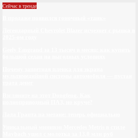
Сейчас в тренде
В продаже появился гоночный «танк»
Легендарный Chevrolet Blazer исчезнет с рынка в
2025-ом году
Geely Emgrand за 13 тысяч в месяц: как купить
большой седан на выгодных условиях
Почему защитная пленка для экрана
мультимедийной системы автомобиля — пустая
трата денег
Взгляните на этот Dongfeng. Как
полноприводный ПАЗ, но круче?
Лада Гранта на метане: теперь официально
Уникальный минивэн Mercedes Metris в стиле
Maybach ушел с молотка за 13,0 млн руб