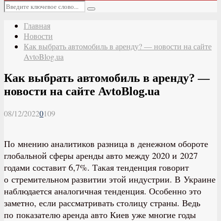
Основное
Искать:
меню
Поиск
Главная
Новости
Как выбрать автомобиль в аренду? — новости на сайте
AvtoBlog.ua
Как выбрать автомобиль в аренду? —
новости на сайте AvtoBlog.ua
08/12/2022
0
109
По мнению аналитиков разница в денежном обороте
глобальной сферы аренды авто между 2020 и 2027
годами составит 6,7%. Такая тенденция говорит
о стремительном развитии этой индустрии. В Украине
наблюдается аналогичная тенденция. Особенно это
заметно, если рассматривать столицу страны. Ведь
по показателю аренда авто Киев уже многие годы