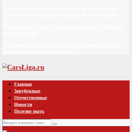
Volkswagen отключил сервисные программы в
России: обслуживать машины будет сложно
Формула 2: Роман Станек остался в Trident, но
сменит серию
Сделавшего из прицепа новогоднюю упряжку
жителя Читы оштрафовали
Vk
Главная
Зарубежные
Отечественные
Новости
Полезно знать
Искать:
Поиск