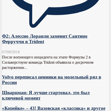
Ф2: Алессио Лоранди заменит Сантино
Ферруччи в Trident
07/08/2018
После вопиющего инцидента на этапе Формулы 2 в
Сильверстоуне команда Trident объявила о досрочном
расторжении...
Volvo переписал ценники на модельный ряд в
России
Шварцман: Я лучше стартовал, это был
ключевой момент
«Копейке» – 43! Вазовская «классика» и другое