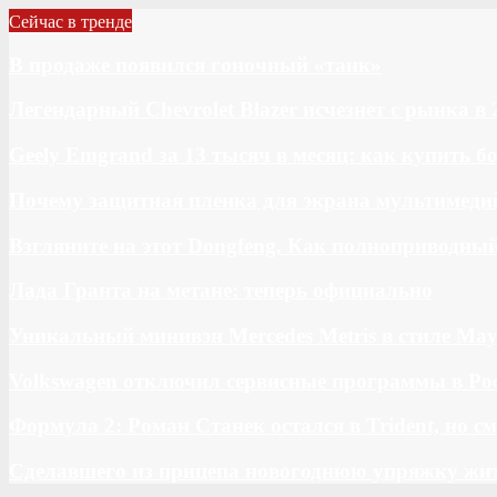
Сейчас в тренде
В продаже появился гоночный «танк»
Легендарный Chevrolet Blazer исчезнет с рынка в 
Geely Emgrand за 13 тысяч в месяц: как купить 
Почему защитная пленка для экрана мультимедий
Взгляните на этот Dongfeng. Как полноприводны
Лада Гранта на метане: теперь официально
Уникальный минивэн Mercedes Metris в стиле May
Volkswagen отключил сервисные программы в Ро
Формула 2: Роман Станек остался в Trident, но с
Сделавшего из прицепа новогоднюю упряжку жи