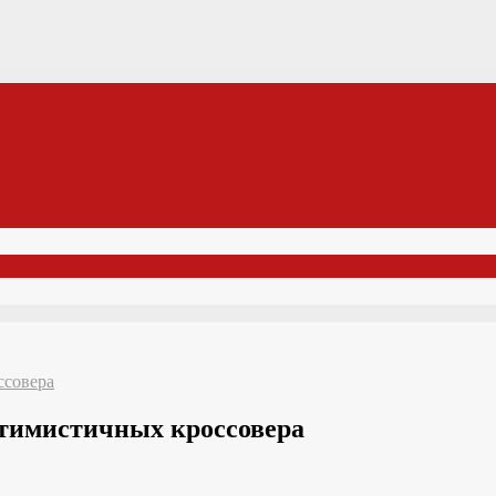
ссовера
птимистичных кроссовера