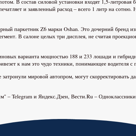
отом. В состав силовой установки входят 1,5-литровая б
чатляет и заявленный расход – всего 1 литр на сотню. 
рный паркетник Z6 марки Oshan. Это дочерний бренд изв
гмент. В салоне целых три дисплея, не считая проекцион
иновых варианта мощностью 188 и 233 лошади и гибридна
ивезет к нам это чудо техники, понимающее водителя с 
е затронули мировой автопром, могут скорректировать д
" – Telegram и Яндекс.Дзен, Вести.Ru – Одноклассники,