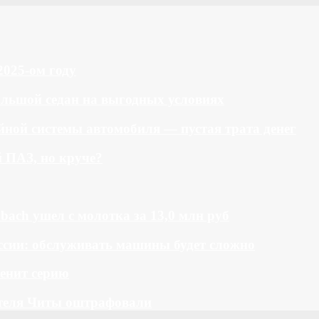
2025-ом году
большой седан на выгодных условиях
ной системы автомобиля — пустая трата денег
й ПАЗ, но круче?
bach ушел с молотка за 13,0 млн руб
ссии: обслуживать машины будет сложно
менит серию
теля Читы оштрафовали