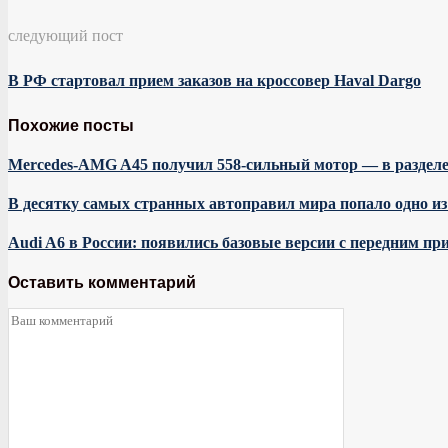
следующий пост
В РФ стартовал прием заказов на кроссовер Haval Dargo
Похожие посты
Mercedes-AMG A45 получил 558-сильный мотор — в разделе 
В десятку самых странных автоправил мира попало одно и
Audi A6 в России: появились базовые версии с передним пр
Оставить комментарий