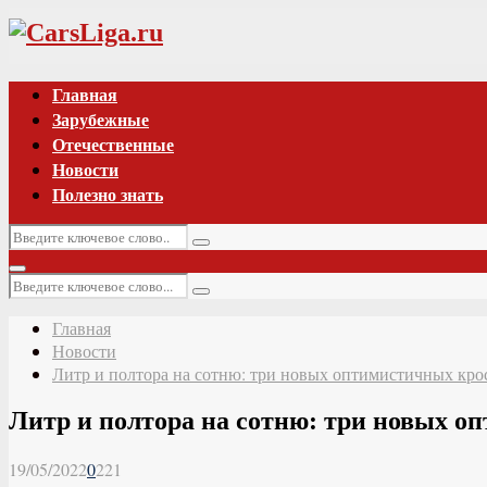
Vk
Главная
Зарубежные
Отечественные
Новости
Полезно знать
Искать:
Поиск
Основное
Искать:
меню
Поиск
Главная
Новости
Литр и полтора на сотню: три новых оптимистичных кро
Литр и полтора на сотню: три новых о
19/05/2022
0
221