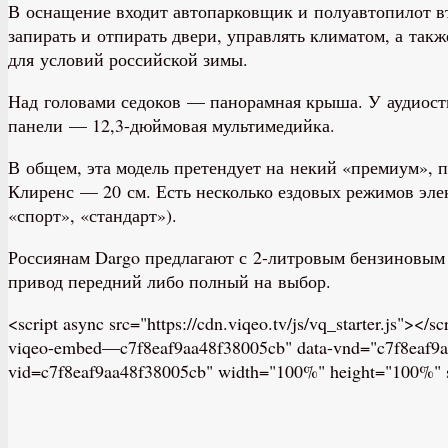
В оснащение входит автопарковщик и полуавтопилот в
запирать и отпирать двери, управлять климатом, а так
для условий российской зимы.
Над головами седоков — панорамная крыша. У аудиост
панели — 12,3-дюймовая мультимедийка.
В общем, эта модель претендует на некий «премиум», 
Клиренс — 20 см. Есть несколько ездовых режимов элек
«спорт», «стандарт»).
Россиянам Dargo предлагают с 2-литровым бензиновым
привод передний либо полный на выбор.
<script async src="https://cdn.viqeo.tv/js/vq_starter.js"><
viqeo-embed—c7f8eaf9aa48f38005cb" data-vnd="c7f8eaf9aa48
vid=c7f8eaf9aa48f38005cb" width="100%" height="100%" st