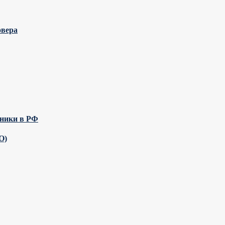
овера
жники в РФ
О)