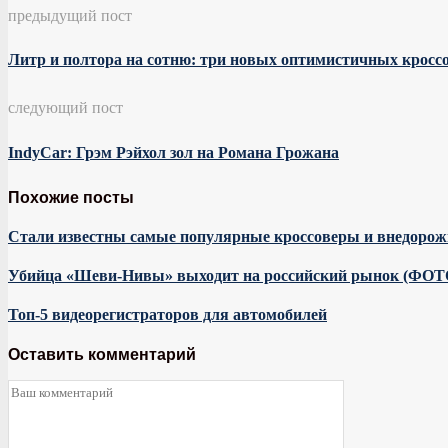
предыдущий пост
Литр и полтора на сотню: три новых оптимистичных кросс
следующий пост
IndyCar: Грэм Рэйхол зол на Романа Грожана
Похожие посты
Стали известны самые популярные кроссоверы и внедоро
Убийца «Шеви-Нивы» выходит на российский рынок (ФОТ
Топ-5 видеорегистраторов для автомобилей
Оставить комментарий