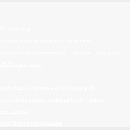
2025-ом году
большой седан на выгодных условиях
ной системы автомобиля — пустая трата денег
й ПАЗ, но круче?
bach ушел с молотка за 13,0 млн руб
ссии: обслуживать машины будет сложно
менит серию
теля Читы оштрафовали