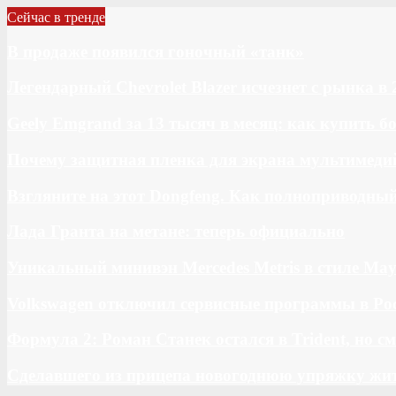
Сейчас в тренде
В продаже появился гоночный «танк»
Легендарный Chevrolet Blazer исчезнет с рынка в 
Geely Emgrand за 13 тысяч в месяц: как купить 
Почему защитная пленка для экрана мультимедий
Взгляните на этот Dongfeng. Как полноприводны
Лада Гранта на метане: теперь официально
Уникальный минивэн Mercedes Metris в стиле May
Volkswagen отключил сервисные программы в Ро
Формула 2: Роман Станек остался в Trident, но с
Сделавшего из прицепа новогоднюю упряжку жи