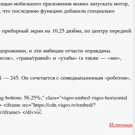
мощью мобильного приложения можно запускать мотор,
ся, что последнюю функцию добавили специально
 приборный экран на 10,25 дюйма, по центру передней
едорожники, и эти амбиции отчасти оправданы.
есок», «трава/гравий» и «ухабы» (а также — «эко»,
 — 245. Он сочетается с семидиапазонным «роботом»,
dding-bottom: 56.25%;" class="viqeo-embed viqeo-horizontal
<iframe src="https://cdn.viqeo.tv/embed/?
</iframe> </div>
Источник