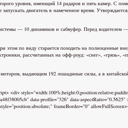
торого уровня, имеющий 14 радаров и пять камер. С по
же запускать двигатель в намеченное время. Утверждает
истемы — 10 динамиков и сабвуфер. Перед водителем —
при этом по виду старается походить на полноценные вн
троники, рассчитанных на офф-роуд: «снег», «грязь», «п
 мотором, выдающим 192 лошадиные силы, а в китайской
/script> <div style="width:100%;height:0;position:relative;pa
f38005cb" data-profile="326" data-aspectRatio="0.5625" > 
yle="position:absolute;" frameBorder="0" allowFullScreen>