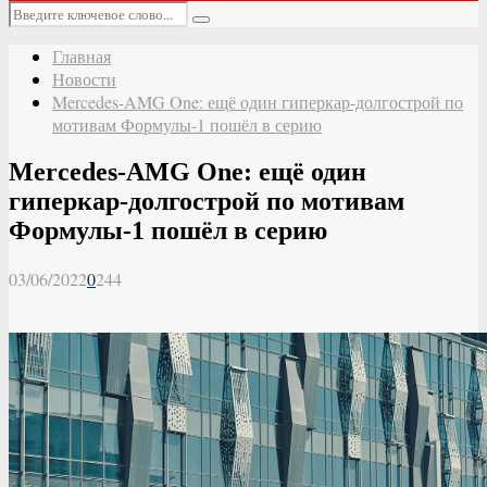
Основное
Искать:
меню
Поиск
Главная
Новости
Mercedes-AMG One: ещё один гиперкар-долгострой по
мотивам Формулы-1 пошёл в серию
Mercedes-AMG One: ещё один
гиперкар-долгострой по мотивам
Формулы-1 пошёл в серию
03/06/2022
0
244