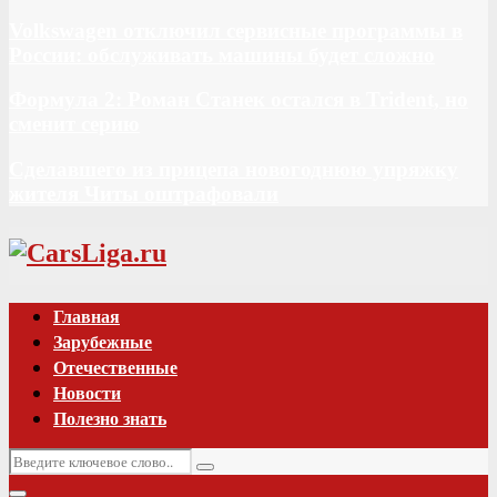
Volkswagen отключил сервисные программы в
России: обслуживать машины будет сложно
Формула 2: Роман Станек остался в Trident, но
сменит серию
Сделавшего из прицепа новогоднюю упряжку
жителя Читы оштрафовали
Vk
Главная
Зарубежные
Отечественные
Новости
Полезно знать
Искать:
Поиск