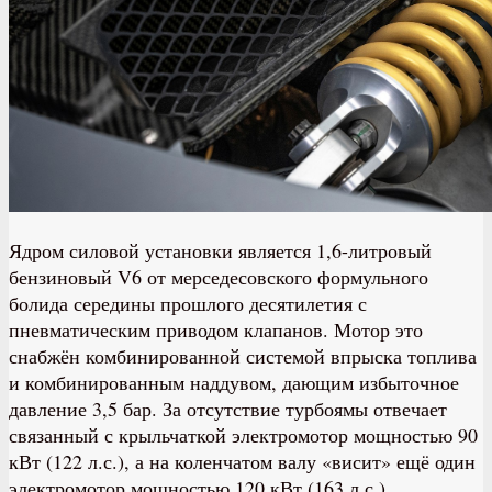
Ядром силовой установки является 1,6-литровый
бензиновый V6 от мерседесовского формульного
болида середины прошлого десятилетия с
пневматическим приводом клапанов. Мотор это
снабжён комбинированной системой впрыска топлива
и комбинированным наддувом, дающим избыточное
давление 3,5 бар. За отсутствие турбоямы отвечает
связанный с крыльчаткой электромотор мощностью 90
кВт (122 л.с.), а на коленчатом валу «висит» ещё один
электромотор мощностью 120 кВт (163 л.с.).