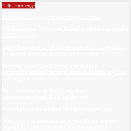
Сейчас в тренде
В продаже появился гоночный «танк»
Легендарный Chevrolet Blazer исчезнет с рынка в
2025-ом году
Geely Emgrand за 13 тысяч в месяц: как купить
большой седан на выгодных условиях
Почему защитная пленка для экрана
мультимедийной системы автомобиля — пустая
трата денег
Взгляните на этот Dongfeng. Как
полноприводный ПАЗ, но круче?
Лада Гранта на метане: теперь официально
Уникальный минивэн Mercedes Metris в стиле
Maybach ушел с молотка за 13,0 млн руб