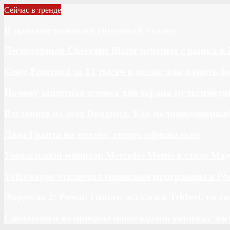
Сейчас в тренде
В продаже появился гоночный «танк»
Легендарный Chevrolet Blazer исчезнет с рынка в 
Geely Emgrand за 13 тысяч в месяц: как купить 
Почему защитная пленка для экрана мультимедий
Взгляните на этот Dongfeng. Как полноприводны
Лада Гранта на метане: теперь официально
Уникальный минивэн Mercedes Metris в стиле May
Volkswagen отключил сервисные программы в Ро
Формула 2: Роман Станек остался в Trident, но с
Сделавшего из прицепа новогоднюю упряжку жи