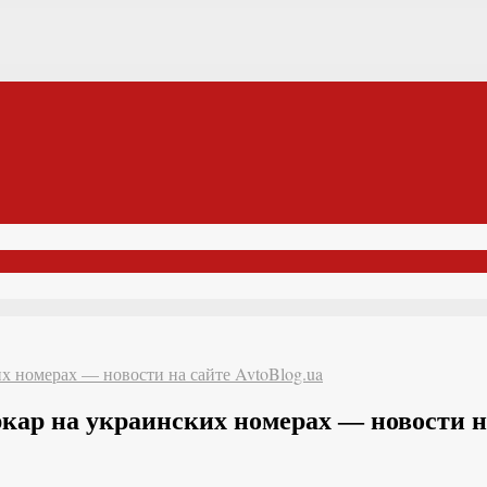
 номерах — новости на сайте AvtoBlog.ua
р на украинских номерах — новости на