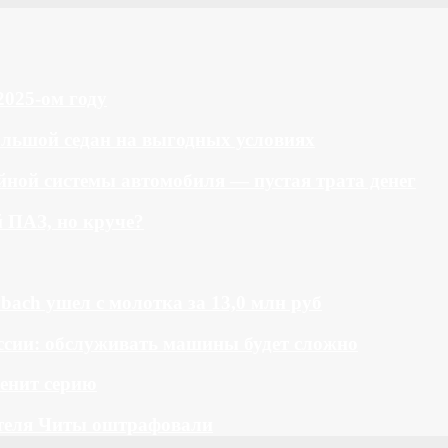
2025-ом году
большой седан на выгодных условиях
ной системы автомобиля — пустая трата денег
й ПАЗ, но круче?
bach ушел с молотка за 13,0 млн руб
ссии: обслуживать машины будет сложно
менит серию
теля Читы оштрафовали