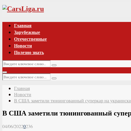
Vk
Главная
Зарубежные
Отечественные
Новости
Полезно знать
Искать:
Поиск
Основное
Искать:
меню
Поиск
Главная
Новости
В США заметили тюнингованный суперкар на украинских
В США заметили тюнингованный суперка
04/06/2022
0
236