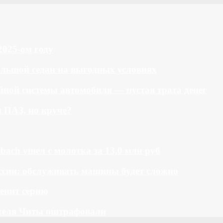
2025-ом году
большой седан на выгодных условиях
ной системы автомобиля — пустая трата денег
й ПАЗ, но круче?
bach ушел с молотка за 13,0 млн руб
ссии: обслуживать машины будет сложно
менит серию
теля Читы оштрафовали