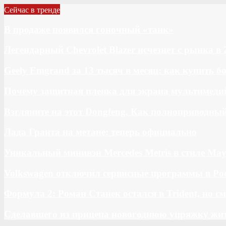
Сейчас в тренде
В продаже появился гоночный «танк»
Легендарный Chevrolet Blazer исчезнет с рынка в 
Geely Emgrand за 13 тысяч в месяц: как купить 
Почему защитная пленка для экрана мультимедий
Взгляните на этот Dongfeng. Как полноприводны
Лада Гранта на метане: теперь официально
Уникальный минивэн Mercedes Metris в стиле May
Volkswagen отключил сервисные программы в Ро
Формула 2: Роман Станек остался в Trident, но с
Сделавшего из прицепа новогоднюю упряжку жи