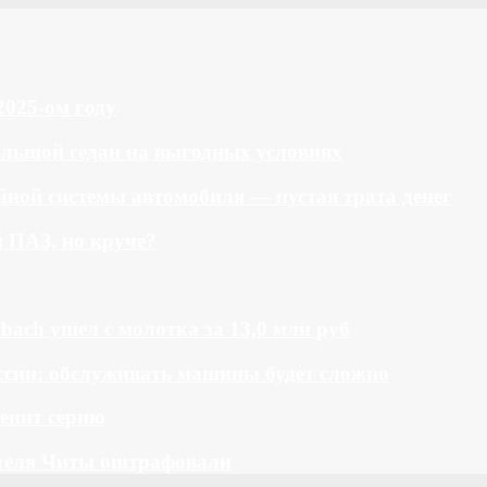
2025-ом году
большой седан на выгодных условиях
ной системы автомобиля — пустая трата денег
й ПАЗ, но круче?
bach ушел с молотка за 13,0 млн руб
ссии: обслуживать машины будет сложно
менит серию
теля Читы оштрафовали