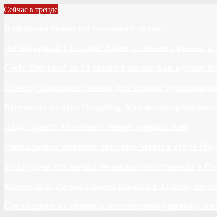
Сейчас в тренде
В продаже появился гоночный «танк»
Легендарный Chevrolet Blazer исчезнет с рынка в 
Geely Emgrand за 13 тысяч в месяц: как купить 
Почему защитная пленка для экрана мультимедий
Взгляните на этот Dongfeng. Как полноприводны
Лада Гранта на метане: теперь официально
Уникальный минивэн Mercedes Metris в стиле May
Volkswagen отключил сервисные программы в Ро
Формула 2: Роман Станек остался в Trident, но с
Сделавшего из прицепа новогоднюю упряжку жи