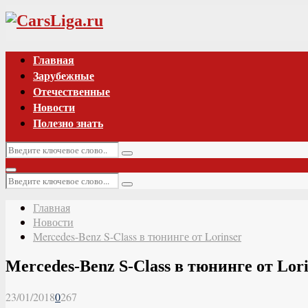
Vk
Главная
Зарубежные
Отечественные
Новости
Полезно знать
Искать:
Поиск
Основное
Искать:
меню
Поиск
Главная
Новости
Mercedes-Benz S-Class в тюнинге от Lorinser
Mercedes-Benz S-Class в тюнинге от Lori
23/01/2018
0
267