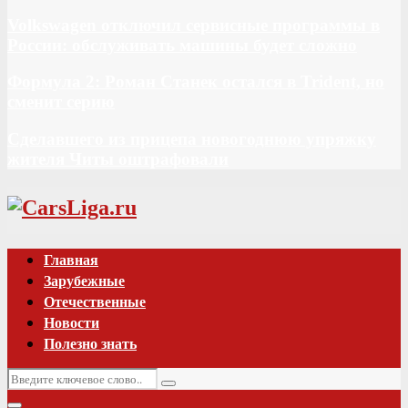
Volkswagen отключил сервисные программы в
России: обслуживать машины будет сложно
Формула 2: Роман Станек остался в Trident, но
сменит серию
Сделавшего из прицепа новогоднюю упряжку
жителя Читы оштрафовали
Vk
Главная
Зарубежные
Отечественные
Новости
Полезно знать
Искать:
Поиск