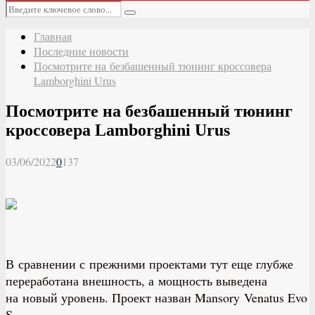
Основное
Искать:
меню
Поиск
Главная
Последние новости
Посмотрите на безбашенный тюнинг кроссовера
Lamborghini Urus
Посмотрите на безбашенный тюнинг
кроссовера Lamborghini Urus
03/06/2022
0
137
В сравнении с прежними проектами тут еще глубже
переработана внешность, а мощность выведена
на новый уровень. Проект назван Mansory Venatus Evo
S.