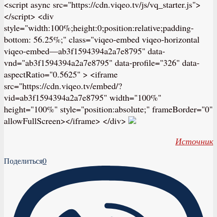
<script async src="https://cdn.viqeo.tv/js/vq_starter.js">
</script> <div
style="width:100%;height:0;position:relative;padding-
bottom: 56.25%;" class="viqeo-embed viqeo-horizontal
viqeo-embed—ab3f1594394a2a7e8795" data-
vnd="ab3f1594394a2a7e8795" data-profile="326" data-
aspectRatio="0.5625" > <iframe
src="https://cdn.viqeo.tv/embed/?
vid=ab3f1594394a2a7e8795" width="100%"
height="100%" style="position:absolute;" frameBorder="0"
allowFullScreen></iframe> </div>
Источник
Поделиться
0