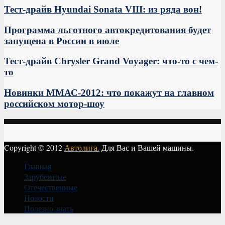
Тест-драйв Hyundai Sonata VIII: из ряда вон!
Программа льготного автокредитования будет
запущена в России в июле
Тест-драйв Chrysler Grand Voyager: что-то с чем-
то
Новинки ММАС-2012: что покажут на главном
российском мотор-шоу
Copyright © 2012
Автолига.
Для Вас и Вашей машины.
Главная
Зарубежные
Отечественные
Новости
Полезно знать