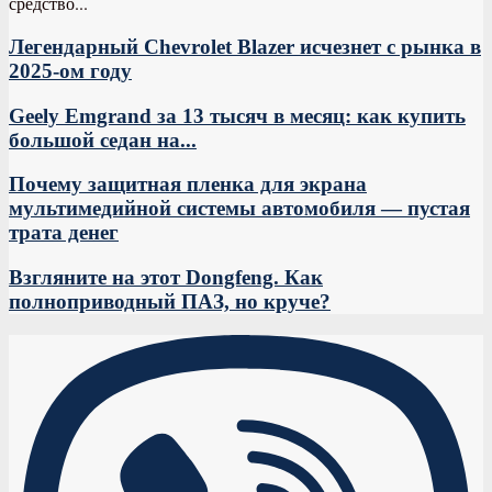
средство...
Легендарный Chevrolet Blazer исчезнет с рынка в
2025-ом году
Geely Emgrand за 13 тысяч в месяц: как купить
большой седан на...
Почему защитная пленка для экрана
мультимедийной системы автомобиля — пустая
трата денег
Взгляните на этот Dongfeng. Как
полноприводный ПАЗ, но круче?