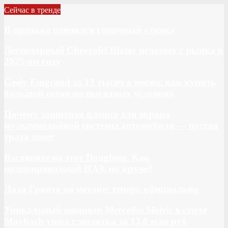
Сейчас в тренде
В продаже появился гоночный «танк»
Легендарный Chevrolet Blazer исчезнет с рынка в
2025-ом году
Geely Emgrand за 13 тысяч в месяц: как купить
большой седан на выгодных условиях
Почему защитная пленка для экрана
мультимедийной системы автомобиля — пустая
трата денег
Взгляните на этот Dongfeng. Как
полноприводный ПАЗ, но круче?
Лада Гранта на метане: теперь официально
Уникальный минивэн Mercedes Metris в стиле
Maybach ушел с молотка за 13,0 млн руб