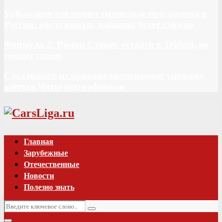
Volkswagen отключил сервисные программы в
России: обслуживать машины будет сложно
Формула 2: Роман Станек остался в Trident, но
сменит серию
Сделавшего из прицепа новогоднюю упряжку
жителя Читы оштрафовали
Vk
Главная
Зарубежные
Отечественные
Новости
Полезно знать
Искать:
Поиск