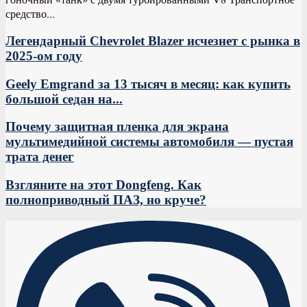
средство...
Легендарный Chevrolet Blazer исчезнет с рынка в
2025-ом году
Geely Emgrand за 13 тысяч в месяц: как купить
большой седан на...
Почему защитная пленка для экрана
мультимедийной системы автомобиля — пустая
трата денег
Взгляните на этот Dongfeng. Как
полноприводный ПАЗ, но круче?