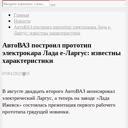
Основное
Искать:
меню
Поиск
Главная
Новости
АвтоВАЗ построил прототип электрокара Лада е-
Ларгус: известны характеристики
АвтоВАЗ построил прототип
электрокара Лада е-Ларгус: известны
характеристики
07/01/2023
0
95
В августе двадцать второго АвтоВАЗ анонсировал
электрический Ларгус, а теперь на заводе «Лада
Ижевск» состоялась презентация первого рабочего
прототипа грядущей новинки.