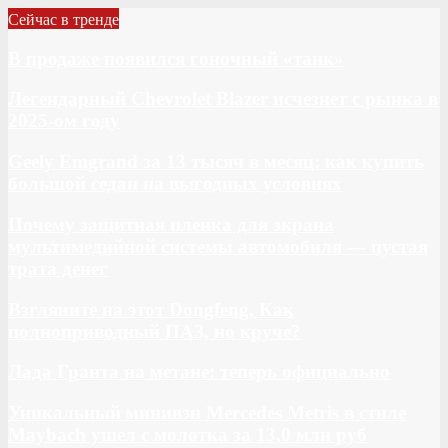
Сейчас в тренде
В продаже появился гоночный «танк»
Легендарный Chevrolet Blazer исчезнет с рынка в
2025-ом году
Geely Emgrand за 13 тысяч в месяц: как купить
большой седан на выгодных условиях
Почему защитная пленка для экрана
мультимедийной системы автомобиля — пустая
трата денег
Взгляните на этот Dongfeng. Как
полноприводный ПАЗ, но круче?
Лада Гранта на метане: теперь официально
Уникальный минивэн Mercedes Metris в стиле
Maybach ушел с молотка за 13,0 млн руб