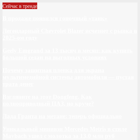
Сейчас в тренде
В продаже появился гоночный «танк»
Легендарный Chevrolet Blazer исчезнет с рынка в
2025-ом году
Geely Emgrand за 13 тысяч в месяц: как купить
большой седан на выгодных условиях
Почему защитная пленка для экрана
мультимедийной системы автомобиля — пустая
трата денег
Взгляните на этот Dongfeng. Как
полноприводный ПАЗ, но круче?
Лада Гранта на метане: теперь официально
Уникальный минивэн Mercedes Metris в стиле
Maybach ушел с молотка за 13,0 млн руб