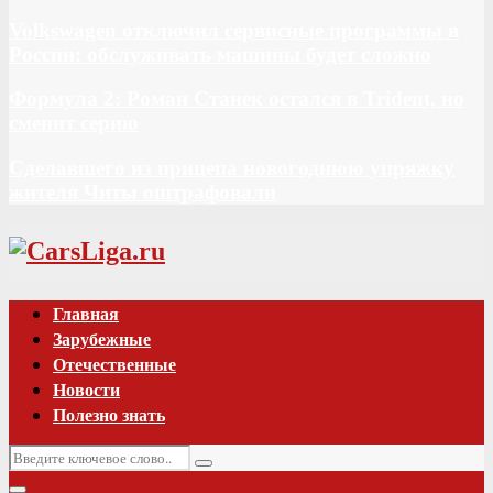
Volkswagen отключил сервисные программы в
России: обслуживать машины будет сложно
Формула 2: Роман Станек остался в Trident, но
сменит серию
Сделавшего из прицепа новогоднюю упряжку
жителя Читы оштрафовали
Vk
Главная
Зарубежные
Отечественные
Новости
Полезно знать
Искать:
Поиск