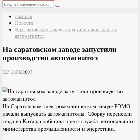
Основное
Искать:
меню
Поиск
Главная
Новости
На саратовском заводе запустили производство
автомагнитол
На саратовском заводе запустили
производство автомагнитол
22/12/2022
0
93
На Саратовском электромеханическом заводе РЭМО
начали выпускать автомагнитолы. Сборку перенесли
сюда из Китая, сообщила пресс-служба регионального
министерства промышленности и энергетики.