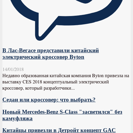
В Лас-Вегасе представили китайский
электрический кроссовер Byton
14/01/2018
Недавно образованная китайская компания Byton привезла на
выставку CES 2018 концептуальный электрический
кроссовер, который разработчики...
Седан или кроссовер: что выбрать?
Новый Mercedes-Benz S-Class "засветился" без
камуфляжа
Китайцы привезли в Детройт концепт GAC