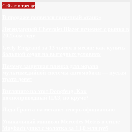
Сейчас в тренде
В продаже появился гоночный «танк»
Легендарный Chevrolet Blazer исчезнет с рынка в
2025-ом году
Geely Emgrand за 13 тысяч в месяц: как купить
большой седан на выгодных условиях
Почему защитная пленка для экрана
мультимедийной системы автомобиля — пустая
трата денег
Взгляните на этот Dongfeng. Как
полноприводный ПАЗ, но круче?
Лада Гранта на метане: теперь официально
Уникальный минивэн Mercedes Metris в стиле
Maybach ушел с молотка за 13,0 млн руб