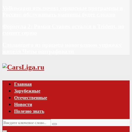
Volkswagen отключил сервисные программы в
России: обслуживать машины будет сложно
Формула 2: Роман Станек остался в Trident, но
сменит серию
Сделавшего из прицепа новогоднюю упряжку
жителя Читы оштрафовали
Vk
Главная
Зарубежные
Отечественные
Новости
Полезно знать
Искать:
Поиск