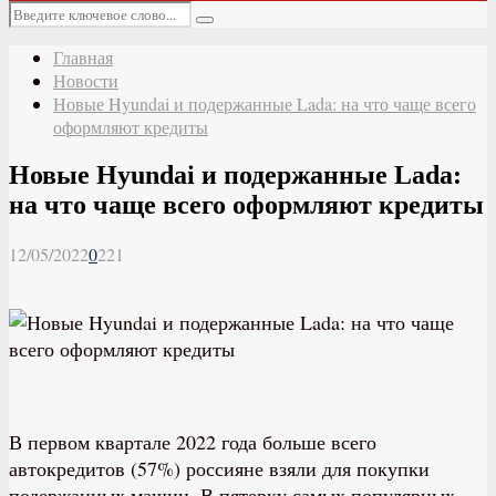
Основное
Искать:
меню
Поиск
Главная
Новости
Новые Hyundai и подержанные Lada: на что чаще всего
оформляют кредиты
Новые Hyundai и подержанные Lada:
на что чаще всего оформляют кредиты
12/05/2022
0
221
В первом квартале 2022 года больше всего
автокредитов (57%) россияне взяли для покупки
подержанных машин. В пятерку самых популярных