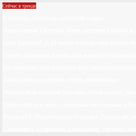
Сейчас в тренде
В продаже появился гоночный «танк»
Легендарный Chevrolet Blazer исчезнет с рынка в 
Geely Emgrand за 13 тысяч в месяц: как купить 
Почему защитная пленка для экрана мультимедий
Взгляните на этот Dongfeng. Как полноприводны
Лада Гранта на метане: теперь официально
Уникальный минивэн Mercedes Metris в стиле May
Volkswagen отключил сервисные программы в Ро
Формула 2: Роман Станек остался в Trident, но с
Сделавшего из прицепа новогоднюю упряжку жи