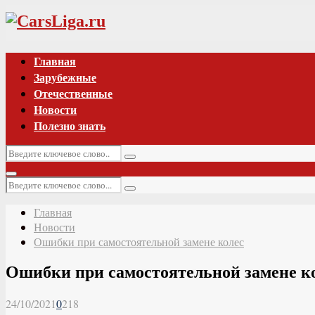
Vk
Главная
Зарубежные
Отечественные
Новости
Полезно знать
Искать:
Поиск
Основное
Искать:
меню
Поиск
Главная
Новости
Ошибки при самостоятельной замене колес
Ошибки при самостоятельной замене к
24/10/2021
0
218