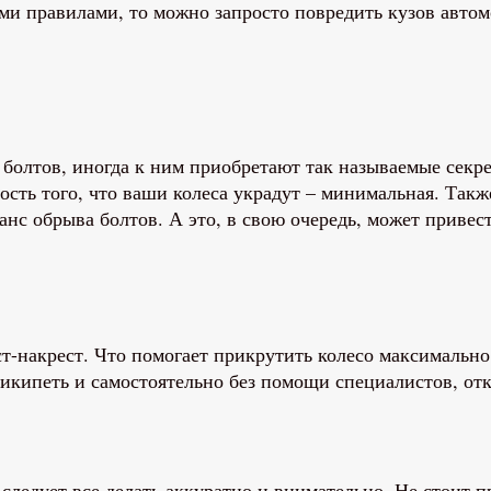
ми правилами, то можно запросто повредить кузов автом
болтов, иногда к ним приобретают так называемые сек
ность того, что ваши колеса украдут – минимальная. Так
шанс обрыва болтов. А это, в свою очередь, может прив
-накрест. Что помогает прикрутить колесо максимально п
рикипеть и самостоятельно без помощи специалистов, отк
 следует все делать аккуратно и внимательно. Не стоит 