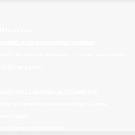
2025-ом году
большой седан на выгодных условиях
ной системы автомобиля — пустая трата денег
й ПАЗ, но круче?
bach ушел с молотка за 13,0 млн руб
ссии: обслуживать машины будет сложно
менит серию
теля Читы оштрафовали