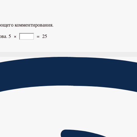
дующего комментирования.
ова.
5
×
=
25