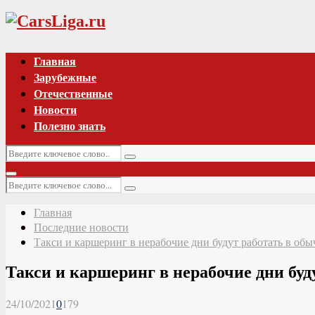
Vk
Главная
Зарубежные
Отечественные
Новости
Полезно знать
Искать:
Поиск
Основное
Искать:
меню
Поиск
Главная
Последние новости
Такси и каршеринг в нерабочие дни будут работать в об
Такси и каршеринг в нерабочие дни бу
24/10/2021
0
179