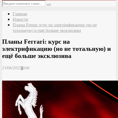
Основное
Искать:
меню
Поиск
Главная
Новости
Планы Ferrari: курс на электрификацию (но не
тотальную) и ещё больше эксклюзива
Планы Ferrari: курс на
электрификацию (но не тотальную) и
ещё больше эксклюзива
21/06/2022
0
166