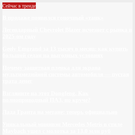
Сейчас в тренде
В продаже появился гоночный «танк»
Легендарный Chevrolet Blazer исчезнет с рынка в
2025-ом году
Geely Emgrand за 13 тысяч в месяц: как купить
большой седан на выгодных условиях
Почему защитная пленка для экрана
мультимедийной системы автомобиля — пустая
трата денег
Взгляните на этот Dongfeng. Как
полноприводный ПАЗ, но круче?
Лада Гранта на метане: теперь официально
Уникальный минивэн Mercedes Metris в стиле
Maybach ушел с молотка за 13,0 млн руб