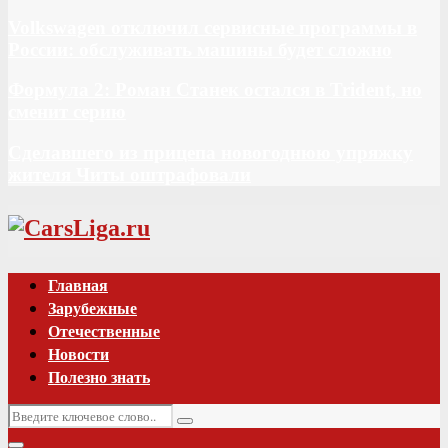
Volkswagen отключил сервисные программы в
России: обслуживать машины будет сложно
Формула 2: Роман Станек остался в Trident, но
сменит серию
Сделавшего из прицепа новогоднюю упряжку
жителя Читы оштрафовали
Vk
Главная
Зарубежные
Отечественные
Новости
Полезно знать
Искать:
Поиск