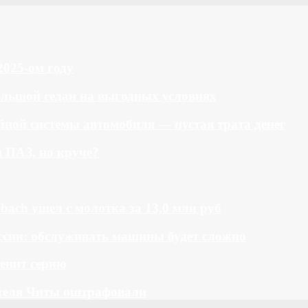
2025-ом году
большой седан на выгодных условиях
ной системы автомобиля — пустая трата денег
й ПАЗ, но круче?
bach ушел с молотка за 13,0 млн руб
ссии: обслуживать машины будет сложно
менит серию
теля Читы оштрафовали