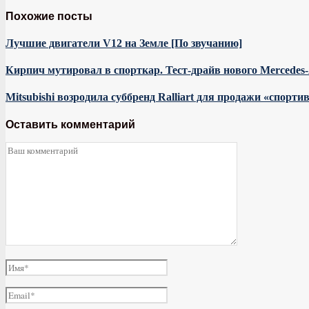
Похожие посты
Лучшие двигатели V12 на Земле [По звучанию]
Кирпич мутировал в спорткар. Тест-драйв нового Mercede
Mitsubishi возродила суббренд Ralliart для продажи «спорт
Оставить комментарий