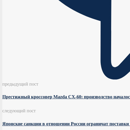
предыдущий пост
Престижный кроссовер Mazda CX-60: производство началос
следующий пост
Японские санкции в отношении России ограничат поставки 