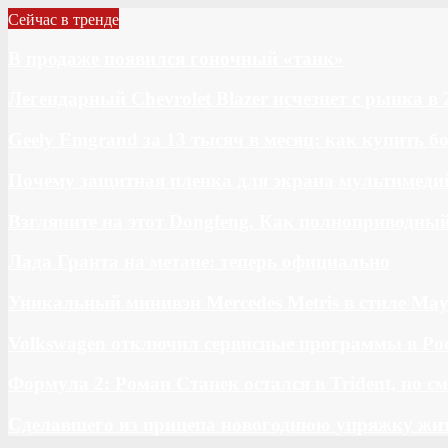
Сейчас в тренде
В продаже появился гоночный «танк»
Легендарный Chevrolet Blazer исчезнет с рынка в 
Geely Emgrand за 13 тысяч в месяц: как купить 
Почему защитная пленка для экрана мультимедий
Взгляните на этот Dongfeng. Как полноприводны
Лада Гранта на метане: теперь официально
Уникальный минивэн Mercedes Metris в стиле May
Volkswagen отключил сервисные программы в Ро
Формула 2: Роман Станек остался в Trident, но с
Сделавшего из прицепа новогоднюю упряжку жи