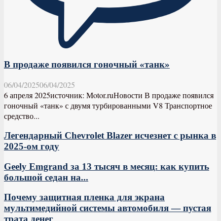
В продаже появился гоночный «танк»
06/04/2025
06/04/2025
6 апреля 2025источник: Motor.ruНовости В продаже появился
гоночный «танк» с двумя турбированными V8 Транспортное
средство...
Легендарный Chevrolet Blazer исчезнет с рынка в
2025-ом году
Geely Emgrand за 13 тысяч в месяц: как купить
большой седан на...
Почему защитная пленка для экрана
мультимедийной системы автомобиля — пустая
трата денег