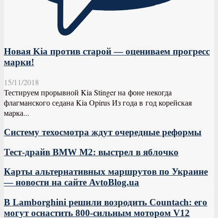
Новая Kia против старой — оцениваем прогресс
марки!
15/11/2018
Тестируем прорывной Kia Stinger на фоне некогда
флагманского седана Kia Opirus Из года в год корейская
марка...
Систему техосмотра ждут очередные реформы
Тест-драйв BMW М2: выстрел в яблочко
Карты альтернативных маршрутов по Украине
— новости на сайте AvtoBlog.ua
В Lamborghini решили возродить Countach: его
могут оснастить 800-сильным мотором V12