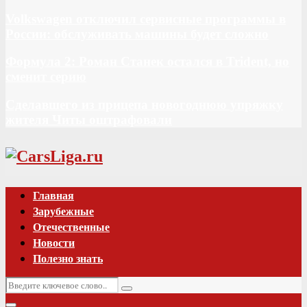
Volkswagen отключил сервисные программы в
России: обслуживать машины будет сложно
Формула 2: Роман Станек остался в Trident, но
сменит серию
Сделавшего из прицепа новогоднюю упряжку
жителя Читы оштрафовали
Vk
Главная
Зарубежные
Отечественные
Новости
Полезно знать
Искать:
Поиск