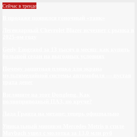
Сейчас в тренде
В продаже появился гоночный «танк»
Легендарный Chevrolet Blazer исчезнет с рынка в
2025-ом году
Geely Emgrand за 13 тысяч в месяц: как купить
большой седан на выгодных условиях
Почему защитная пленка для экрана
мультимедийной системы автомобиля — пустая
трата денег
Взгляните на этот Dongfeng. Как
полноприводный ПАЗ, но круче?
Лада Гранта на метане: теперь официально
Уникальный минивэн Mercedes Metris в стиле
Maybach ушел с молотка за 13,0 млн руб