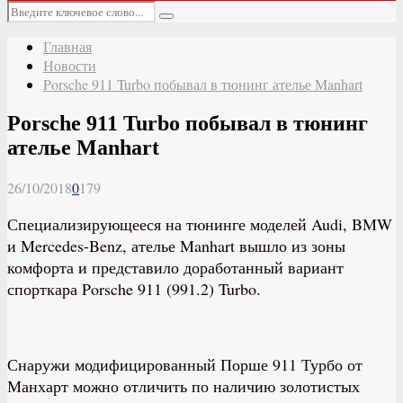
Основное
Искать:
меню
Поиск
Главная
Новости
Porsche 911 Turbo побывал в тюнинг ателье Manhart
Porsche 911 Turbo побывал в тюнинг
ателье Manhart
26/10/2018
0
179
Специализирующееся на тюнинге моделей Audi, BMW
и Mercedes-Benz, ателье Manhart вышло из зоны
комфорта и представило доработанный вариант
спорткара Porsche 911 (991.2) Turbo.
Снаружи модифицированный Порше 911 Турбо от
Манхарт можно отличить по наличию золотистых