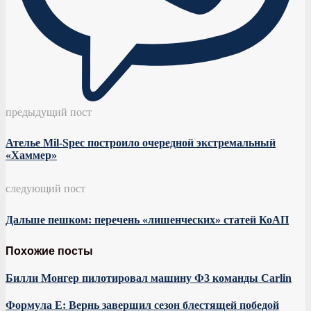
предыдущий пост
Ателье Mil-Spec построило очередной экстремальный
«Хаммер»
следующий пост
Дальше пешком: перечень «лишенческих» статей КоАП
Похожие посты
Билли Монгер пилотировал машину Ф3 команды Carlin
Формула E: Вернь завершил сезон блестящей победой