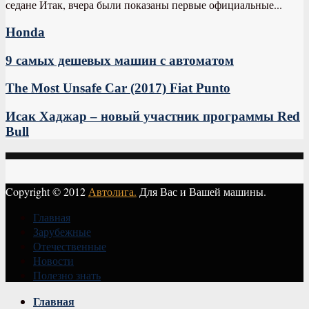
седане Итак, вчера были показаны первые официальные...
Honda
9 самых дешевых машин с автоматом
The Most Unsafe Car (2017) Fiat Punto
Исак Хаджар – новый участник программы Red
Bull
Copyright © 2012
Автолига.
Для Вас и Вашей машины.
Главная
Зарубежные
Отечественные
Новости
Полезно знать
Vk
Главная