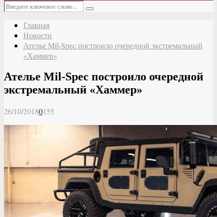
Основное
Искать:
меню
Поиск
Главная
Новости
Ателье Mil-Spec построило очередной экстремальный
«Хаммер»
Ателье Mil-Spec построило очередной
экстремальный «Хаммер»
26/10/2018
0
155