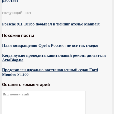
работает
следующий пост
Porsche 911 Turbo побывал в тюнинг ателье Manhart
Похожие посты
План возвращения Opel в Россию: не все так гладко
Когда нужно проводить капитальный ремонт двигателя —
AvtoBlog.ua
Представлен идеально восстановленный седан Ford
Mondeo ST200
Оставить комментарий