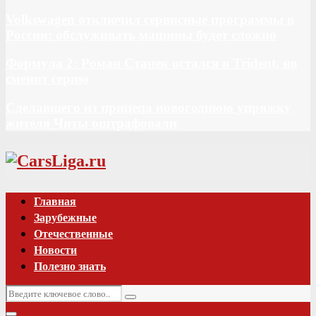
Volkswagen отключил сервисные программы в
России: обслуживать машины будет сложно
Формула 2: Роман Станек остался в Trident, но
сменит серию
Сделавшего из прицепа новогоднюю упряжку
жителя Читы оштрафовали
Vk
Главная
Зарубежные
Отечественные
Новости
Полезно знать
Искать:
Поиск