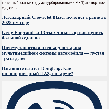
гоночный «танк» с двумя турбированными V8 Транспортное
средство...
Легендарный Chevrolet Blazer исчезнет с рынка в
2025-ом году
Geely Emgrand за 13 тысяч в месяц: как купить
большой седан на...
Почему защитная пленка для экрана
мультимедийной системы автомобиля — пустая
трата денег
Взгляните на этот Dongfeng. Как
полноприводный ПАЗ, но круче?