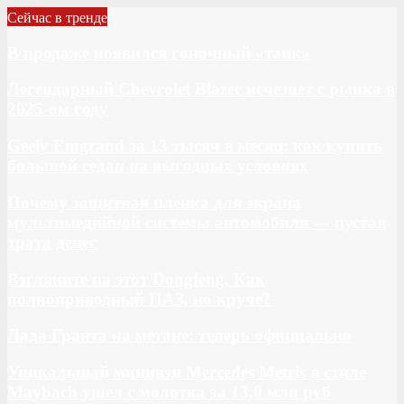
Сейчас в тренде
В продаже появился гоночный «танк»
Легендарный Chevrolet Blazer исчезнет с рынка в
2025-ом году
Geely Emgrand за 13 тысяч в месяц: как купить
большой седан на выгодных условиях
Почему защитная пленка для экрана
мультимедийной системы автомобиля — пустая
трата денег
Взгляните на этот Dongfeng. Как
полноприводный ПАЗ, но круче?
Лада Гранта на метане: теперь официально
Уникальный минивэн Mercedes Metris в стиле
Maybach ушел с молотка за 13,0 млн руб