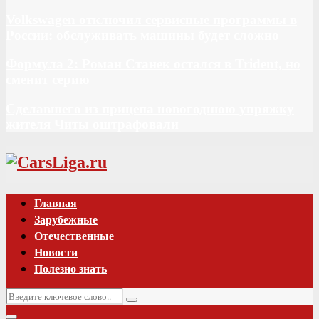
Volkswagen отключил сервисные программы в
России: обслуживать машины будет сложно
Формула 2: Роман Станек остался в Trident, но
сменит серию
Сделавшего из прицепа новогоднюю упряжку
жителя Читы оштрафовали
Vk
Главная
Зарубежные
Отечественные
Новости
Полезно знать
Искать:
Поиск