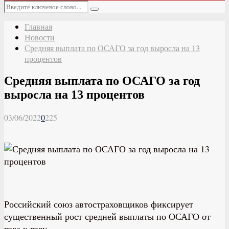
Основное
Искать:
меню
Поиск
Главная
Новости
Средняя выплата по ОСАГО за год выросла на 13
процентов
Средняя выплата по ОСАГО за год
выросла на 13 процентов
03/06/2022
0
225
Российский союз автостраховщиков фиксирует
существенный рост средней выплаты по ОСАГО от
года к году.