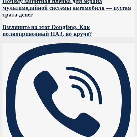
Почему защитная пленка для экрана
мультимедийной системы автомобиля — пустая
трата денег
Взгляните на этот Dongfeng. Как
полноприводный ПАЗ, но круче?