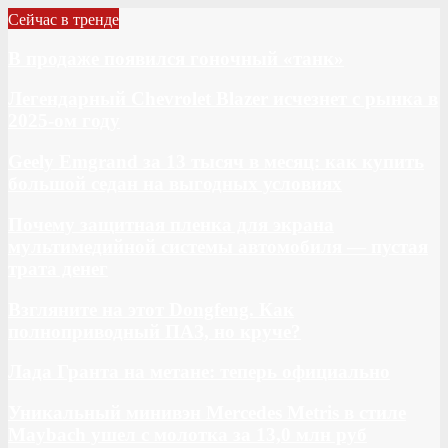
Сейчас в тренде
В продаже появился гоночный «танк»
Легендарный Chevrolet Blazer исчезнет с рынка в
2025-ом году
Geely Emgrand за 13 тысяч в месяц: как купить
большой седан на выгодных условиях
Почему защитная пленка для экрана
мультимедийной системы автомобиля — пустая
трата денег
Взгляните на этот Dongfeng. Как
полноприводный ПАЗ, но круче?
Лада Гранта на метане: теперь официально
Уникальный минивэн Mercedes Metris в стиле
Maybach ушел с молотка за 13,0 млн руб