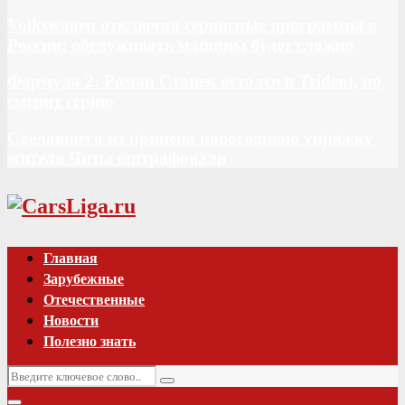
Volkswagen отключил сервисные программы в
России: обслуживать машины будет сложно
Формула 2: Роман Станек остался в Trident, но
сменит серию
Сделавшего из прицепа новогоднюю упряжку
жителя Читы оштрафовали
Vk
Главная
Зарубежные
Отечественные
Новости
Полезно знать
Искать:
Поиск