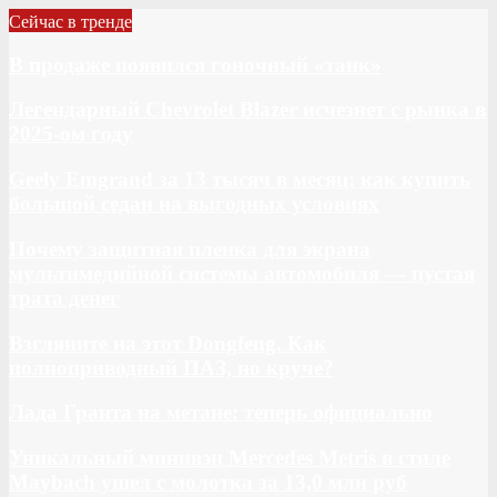
Сейчас в тренде
В продаже появился гоночный «танк»
Легендарный Chevrolet Blazer исчезнет с рынка в
2025-ом году
Geely Emgrand за 13 тысяч в месяц: как купить
большой седан на выгодных условиях
Почему защитная пленка для экрана
мультимедийной системы автомобиля — пустая
трата денег
Взгляните на этот Dongfeng. Как
полноприводный ПАЗ, но круче?
Лада Гранта на метане: теперь официально
Уникальный минивэн Mercedes Metris в стиле
Maybach ушел с молотка за 13,0 млн руб