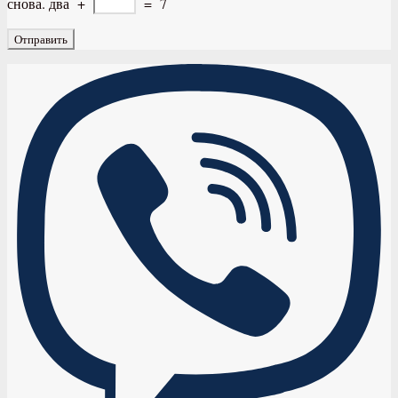
снова.
два
+
=
7