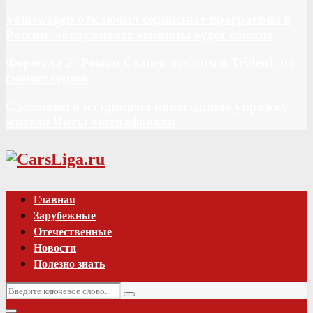
Volkswagen отключил сервисные программы в
России: обслуживать машины будет сложно
Формула 2: Роман Станек остался в Trident, но
сменит серию
Сделавшего из прицепа новогоднюю упряжку
жителя Читы оштрафовали
Vk
Главная
Зарубежные
Отечественные
Новости
Полезно знать
Искать:
Поиск