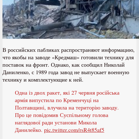
В российских пабликах распространяют информацию,
что якобы на заводе «Кредмаш» готовили технику для
поставок на фронт. Однако, как сообщил Николай
Даниленко, с 1989 года завод не выпускает военную
технику и комплектующие к ней.
Одна із двох ракет, які 27 червня російська
армія випустила по Кременчуці на
Полтавщині, влучила на територію заводу.
Про це повідомив Суспільному голова
наглядової ради установи Микола
Данилейко.
pic.twitter.com/rsR4t85af5