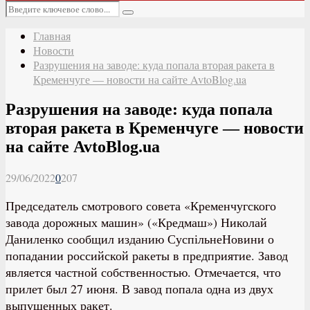
Основное
Искать:
меню
Поиск
Главная
Новости
Разрушения на заводе: куда попала вторая ракета в
Кременчуге — новости на сайте AvtoBlog.ua
Разрушения на заводе: куда попала
вторая ракета в Кременчуге — новости
на сайте AvtoBlog.ua
29/06/2022
0
207
Председатель смотрового совета «Кременчугского
завода дорожных машин» («Кредмаш») Николай
Даниленко сообщил изданию СуспільнеНовини о
попадании российской ракеты в предприятие. Завод
является частной собственностью. Отмечается, что
прилет был 27 июня. В завод попала одна из двух
выпущенных ракет.