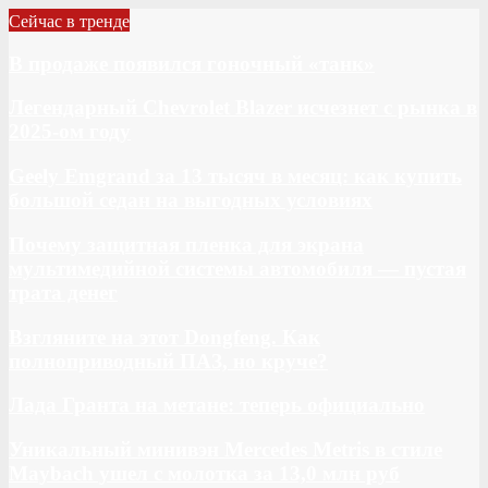
Сейчас в тренде
В продаже появился гоночный «танк»
Легендарный Chevrolet Blazer исчезнет с рынка в
2025-ом году
Geely Emgrand за 13 тысяч в месяц: как купить
большой седан на выгодных условиях
Почему защитная пленка для экрана
мультимедийной системы автомобиля — пустая
трата денег
Взгляните на этот Dongfeng. Как
полноприводный ПАЗ, но круче?
Лада Гранта на метане: теперь официально
Уникальный минивэн Mercedes Metris в стиле
Maybach ушел с молотка за 13,0 млн руб