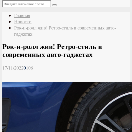
Основное
Искать:
меню
Поиск
Главная
Новости
Рок-н-ролл жив! Ретро-стиль в современных авто-
гаджетах
Рок-н-ролл жив! Ретро-стиль в
современных авто-гаджетах
17/11/2022
0
106