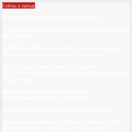
Сейчас в тренде
В продаже появился гоночный «танк»
Легендарный Chevrolet Blazer исчезнет с рынка в
2025-ом году
Geely Emgrand за 13 тысяч в месяц: как купить
большой седан на выгодных условиях
Почему защитная пленка для экрана
мультимедийной системы автомобиля — пустая
трата денег
Взгляните на этот Dongfeng. Как
полноприводный ПАЗ, но круче?
Лада Гранта на метане: теперь официально
Уникальный минивэн Mercedes Metris в стиле
Maybach ушел с молотка за 13,0 млн руб