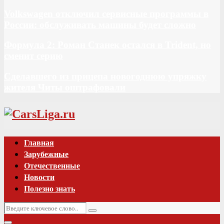
Volkswagen отключил сервисные программы в
России: обслуживать машины будет сложно
Формула 2: Роман Станек остался в Trident, но
сменит серию
Сделавшего из прицепа новогоднюю упряжку
жителя Читы оштрафовали
Vk
Главная
Зарубежные
Отечественные
Новости
Полезно знать
Искать:
Поиск