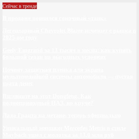
Сейчас в тренде
В продаже появился гоночный «танк»
Легендарный Chevrolet Blazer исчезнет с рынка в
2025-ом году
Geely Emgrand за 13 тысяч в месяц: как купить
большой седан на выгодных условиях
Почему защитная пленка для экрана
мультимедийной системы автомобиля — пустая
трата денег
Взгляните на этот Dongfeng. Как
полноприводный ПАЗ, но круче?
Лада Гранта на метане: теперь официально
Уникальный минивэн Mercedes Metris в стиле
Maybach ушел с молотка за 13,0 млн руб