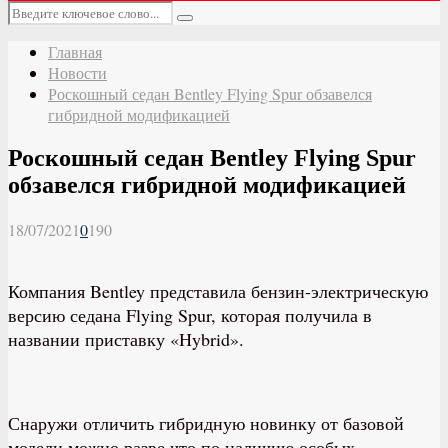
Основное
Искать:
меню
Поиск
Главная
Новости
Роскошный седан Bentley Flying Spur обзавелся
гибридной модификацией
Роскошный седан Bentley Flying Spur
обзавелся гибридной модификацией
18/07/2021
0
190
Компания Bentley представила бензин-электрическую
версию седана Flying Spur, которая получила в
названии приставку «Hybrid».
Снаружи отличить гибридную новинку от базовой
модели можно разве что по наличию особых