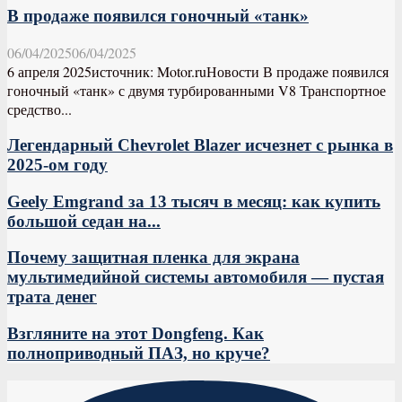
В продаже появился гоночный «танк»
06/04/2025
06/04/2025
6 апреля 2025источник: Motor.ruНовости В продаже появился
гоночный «танк» с двумя турбированными V8 Транспортное
средство...
Легендарный Chevrolet Blazer исчезнет с рынка в
2025-ом году
Geely Emgrand за 13 тысяч в месяц: как купить
большой седан на...
Почему защитная пленка для экрана
мультимедийной системы автомобиля — пустая
трата денег
Взгляните на этот Dongfeng. Как
полноприводный ПАЗ, но круче?