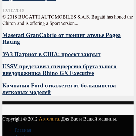
12/10/2018
© 2018 BUGATTI AUTOMOBILES S.A.S. Bugatti has honed the
Chiron and is offering a Sport version...
Maserati GranCabrio от тюнинг ателье Pogea
Racing
УАЗ Патриот в США: проект закрыт
USSV представил спецверсию брутального
внедорожника Rhino GX Executive
Компания Ford откажется от большинства
легковых моделей
Copyright © 2012
Автолига.
Для Вас и Вашей машины.
Главная