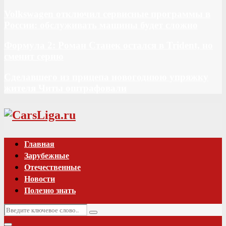
Volkswagen отключил сервисные программы в
России: обслуживать машины будет сложно
Формула 2: Роман Станек остался в Trident, но
сменит серию
Сделавшего из прицепа новогоднюю упряжку
жителя Читы оштрафовали
Vk
Главная
Зарубежные
Отечественные
Новости
Полезно знать
Искать:
Поиск