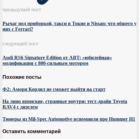
предыдущий пост
Рычаг под приборкой, такси в Токио и Nissan: что общего у
них с Ferrari?
следующий пост
Audi RS6 Signature Edition от ABT: «юбилейная»
модификация с 800-сильным мотором
Похожие посты
Ф2: Амори Кордил не сможет выйти на старт
На лицо японские, странные внутри: тест-драйв Toyota
RAV4 c дизелем
Тюнеры из Mil-Spec Automotive вспомнили про Hummer H1
Оставить комментарий