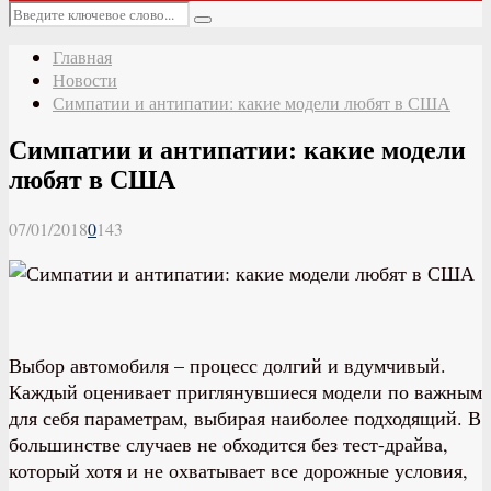
Основное
Искать:
меню
Поиск
Главная
Новости
Симпатии и антипатии: какие модели любят в США
Симпатии и антипатии: какие модели
любят в США
07/01/2018
0
143
В
ыбор автомобиля – процесс долгий и вдумчивый.
Каждый оценивает приглянувшиеся модели по важным
для себя параметрам, выбирая наиболее подходящий. В
большинстве случаев не обходится без тест-драйва,
который хотя и не охватывает все дорожные условия,