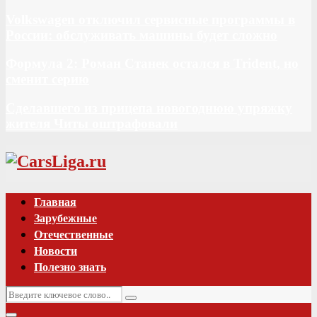
Volkswagen отключил сервисные программы в
России: обслуживать машины будет сложно
Формула 2: Роман Станек остался в Trident, но
сменит серию
Сделавшего из прицепа новогоднюю упряжку
жителя Читы оштрафовали
Vk
Главная
Зарубежные
Отечественные
Новости
Полезно знать
Искать:
Поиск