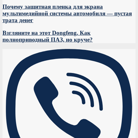
Почему защитная пленка для экрана
мультимедийной системы автомобиля — пустая
трата денег
Взгляните на этот Dongfeng. Как
полноприводный ПАЗ, но круче?