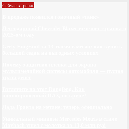
Сейчас в тренде
В продаже появился гоночный «танк»
Легендарный Chevrolet Blazer исчезнет с рынка в
2025-ом году
Geely Emgrand за 13 тысяч в месяц: как купить
большой седан на выгодных условиях
Почему защитная пленка для экрана
мультимедийной системы автомобиля — пустая
трата денег
Взгляните на этот Dongfeng. Как
полноприводный ПАЗ, но круче?
Лада Гранта на метане: теперь официально
Уникальный минивэн Mercedes Metris в стиле
Maybach ушел с молотка за 13,0 млн руб