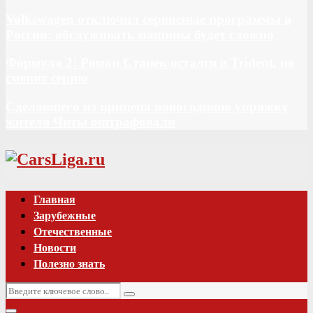
Volkswagen отключил сервисные программы в
России: обслуживать машины будет сложно
Формула 2: Роман Станек остался в Trident, но
сменит серию
Сделавшего из прицепа новогоднюю упряжку
жителя Читы оштрафовали
Vk
Главная
Зарубежные
Отечественные
Новости
Полезно знать
Искать:
Поиск