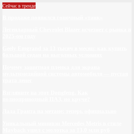
Сейчас в тренде
В продаже появился гоночный «танк»
Легендарный Chevrolet Blazer исчезнет с рынка в
2025-ом году
Geely Emgrand за 13 тысяч в месяц: как купить
большой седан на выгодных условиях
Почему защитная пленка для экрана
мультимедийной системы автомобиля — пустая
трата денег
Взгляните на этот Dongfeng. Как
полноприводный ПАЗ, но круче?
Лада Гранта на метане: теперь официально
Уникальный минивэн Mercedes Metris в стиле
Maybach ушел с молотка за 13,0 млн руб