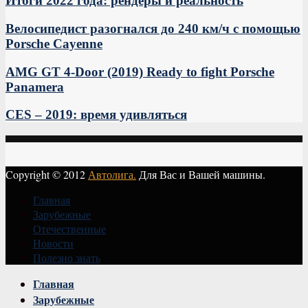
Итоги 2022 года: рендеры и реальность
Велосипедист разогнался до 240 км/ч с помощью
Porsche Cayenne
AMG GT 4-Door (2019) Ready to fight Porsche
Panamera
CES – 2019: время удивляться
Copyright © 2012
Автолига.
Для Вас и Вашей машины.
Главная
Зарубежные
Отечественные
Новости
Полезно знать
Vk
Главная
Зарубежные