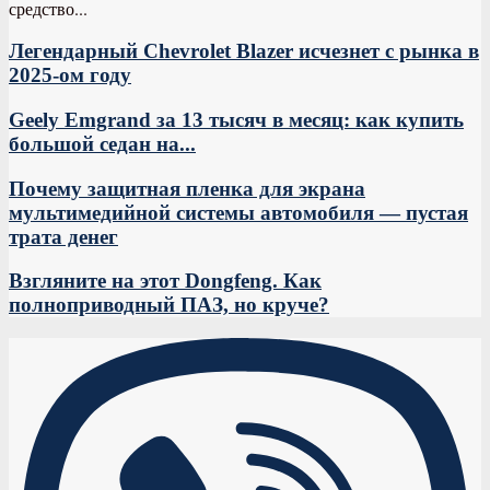
средство...
Легендарный Chevrolet Blazer исчезнет с рынка в
2025-ом году
Geely Emgrand за 13 тысяч в месяц: как купить
большой седан на...
Почему защитная пленка для экрана
мультимедийной системы автомобиля — пустая
трата денег
Взгляните на этот Dongfeng. Как
полноприводный ПАЗ, но круче?