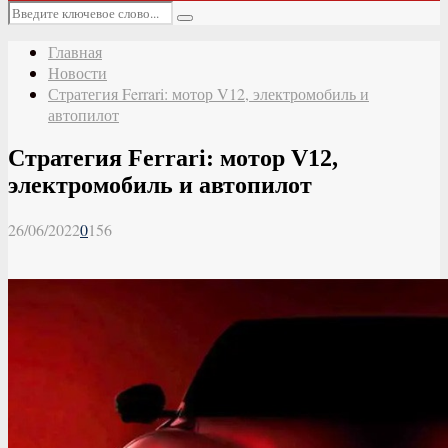
Основное
Искать:
меню
Поиск
Главная
Новости
Стратегия Ferrari: мотор V12, электромобиль и
автопилот
Стратегия Ferrari: мотор V12,
электромобиль и автопилот
26/06/2022
0
156