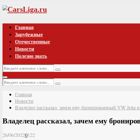
Vk
Главная
Зарубежные
Отечественные
Новости
Полезно знать
Искать:
Поиск
Основное
Искать:
меню
Поиск
Главная
Новости
Владелец рассказал, зачем ему бронированный VW Jetta и
Владелец рассказал, зачем ему брониро
26/06/2022
0
122