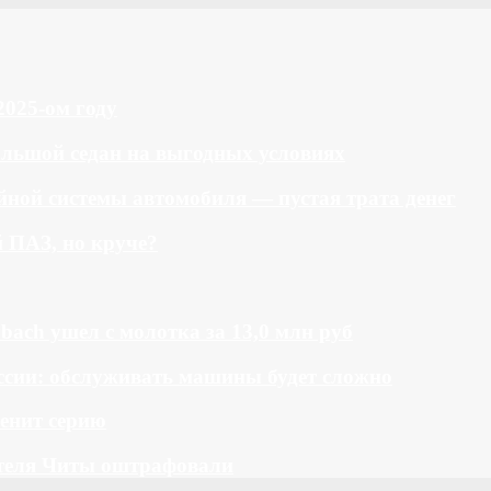
2025-ом году
большой седан на выгодных условиях
ной системы автомобиля — пустая трата денег
й ПАЗ, но круче?
bach ушел с молотка за 13,0 млн руб
ссии: обслуживать машины будет сложно
менит серию
теля Читы оштрафовали