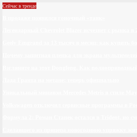
Сейчас в тренде
В продаже появился гоночный «танк»
Легендарный Chevrolet Blazer исчезнет с рынка в 
Geely Emgrand за 13 тысяч в месяц: как купить 
Почему защитная пленка для экрана мультимедий
Взгляните на этот Dongfeng. Как полноприводны
Лада Гранта на метане: теперь официально
Уникальный минивэн Mercedes Metris в стиле May
Volkswagen отключил сервисные программы в Ро
Формула 2: Роман Станек остался в Trident, но с
Сделавшего из прицепа новогоднюю упряжку жи