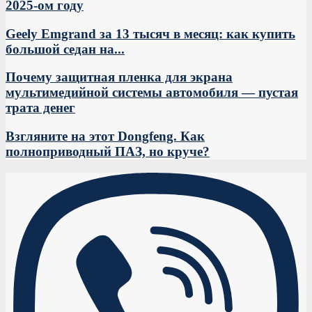
2025-ом году
Geely Emgrand за 13 тысяч в месяц: как купить
большой седан на...
Почему защитная пленка для экрана
мультимедийной системы автомобиля — пустая
трата денег
Взгляните на этот Dongfeng. Как
полноприводный ПАЗ, но круче?