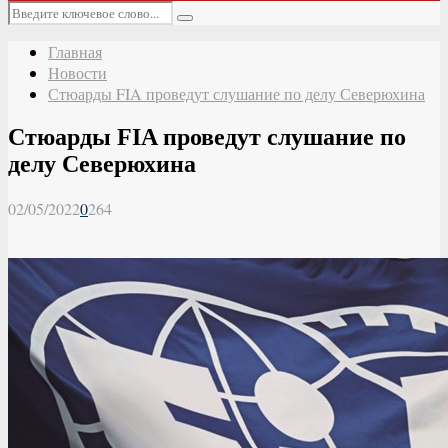
Основное
Искать:
меню
Поиск
Главная
Новости
Стюарды FIA проведут слушание по делу Северюхина
Стюарды FIA проведут слушание по
делу Северюхина
02/05/2022
0
264