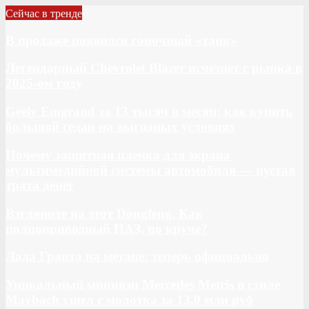
Сейчас в тренде
В продаже появился гоночный «танк»
Легендарный Chevrolet Blazer исчезнет с рынка в
2025-ом году
Geely Emgrand за 13 тысяч в месяц: как купить
большой седан на выгодных условиях
Почему защитная пленка для экрана
мультимедийной системы автомобиля — пустая
трата денег
Взгляните на этот Dongfeng. Как
полноприводный ПАЗ, но круче?
Лада Гранта на метане: теперь официально
Уникальный минивэн Mercedes Metris в стиле
Maybach ушел с молотка за 13,0 млн руб