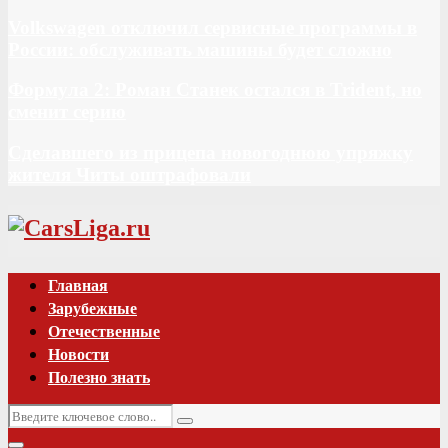
Volkswagen отключил сервисные программы в
России: обслуживать машины будет сложно
Формула 2: Роман Станек остался в Trident, но
сменит серию
Сделавшего из прицепа новогоднюю упряжку
жителя Читы оштрафовали
Vk
Главная
Зарубежные
Отечественные
Новости
Полезно знать
Искать:
Поиск