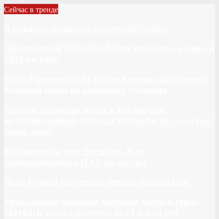
Сейчас в тренде
В продаже появился гоночный «танк»
Легендарный Chevrolet Blazer исчезнет с рынка в
2025-ом году
Geely Emgrand за 13 тысяч в месяц: как купить
большой седан на выгодных условиях
Почему защитная пленка для экрана
мультимедийной системы автомобиля — пустая
трата денег
Взгляните на этот Dongfeng. Как
полноприводный ПАЗ, но круче?
Лада Гранта на метане: теперь официально
Уникальный минивэн Mercedes Metris в стиле
Maybach ушел с молотка за 13,0 млн руб