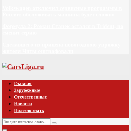
Volkswagen отключил сервисные программы в
России: обслуживать машины будет сложно
Формула 2: Роман Станек остался в Trident, но
сменит серию
Сделавшего из прицепа новогоднюю упряжку
жителя Читы оштрафовали
Vk
Главная
Зарубежные
Отечественные
Новости
Полезно знать
Искать:
Поиск