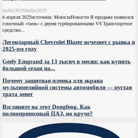
06/04/2025
06/04/2025
6 апреля 2025источник: Motor.ruНовости В продаже появился
гоночный «танк» с двумя турбированными V8 Транспортное
средство...
Легендарный Chevrolet Blazer исчезнет с рынка в
2025-ом году
Geely Emgrand за 13 тысяч в месяц: как купить
большой седан на...
Почему защитная пленка для экрана
мультимедийной системы автомобиля — пустая
трата денег
Взгляните на этот Dongfeng. Как
полноприводный ПАЗ, но круче?