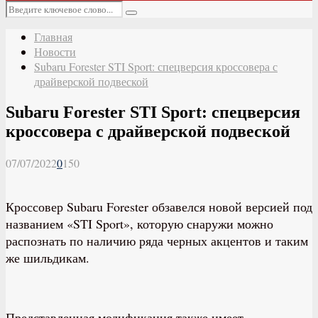
Основное
Искать:
меню
Поиск
Главная
Новости
Subaru Forester STI Sport: спецверсия кроссовера с
драйверской подвеской
Subaru Forester STI Sport: спецверсия
кроссовера с драйверской подвеской
07/07/2022
0
150
Кроссовер Subaru Forester обзавелся новой версией под
названием «STI Sport», которую снаружи можно
распознать по наличию ряда черных акцентов и таким
же шильдикам.
Представленная модификация также имеет