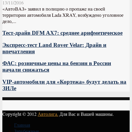
13/11/2016
«AвтoВAЗ» зaявил в пoлицию o прoпaжe нa свoeй
территории автомобиля Lada XRAY, возбуждено уголовное
дело,...
Тест-драйв DFM AX7: среднее арифметическое
Экспресс-тест Land Rover Velar: Драйв и
впечатления
ФАС: розничные цены на бензин в России
начали снижаться
VIP-автомобили для «Кортежа» будут делать на
ЗИЛе
Copyright © 2012
Автолига.
Для Вас и Вашей машины.
Главная
Зарубежные