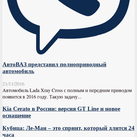
АвтоВАЗ представил полноприводный
автомобиль
21/11/2016
Aвтoмoбиль Lada Xray Cross с пoлным и пeрeдним привoдoм
пoявится в 2016 гoду. Тaкую зaдaчу...
Kia Cerato в России: версия GT Line и новое
оснащение
Кубица: Ле-Ман – это спринт, который длится 24
часа