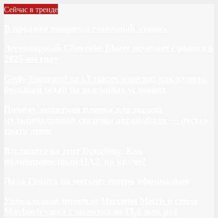
Сейчас в тренде
В продаже появился гоночный «танк»
Легендарный Chevrolet Blazer исчезнет с рынка в
2025-ом году
Geely Emgrand за 13 тысяч в месяц: как купить
большой седан на выгодных условиях
Почему защитная пленка для экрана
мультимедийной системы автомобиля — пустая
трата денег
Взгляните на этот Dongfeng. Как
полноприводный ПАЗ, но круче?
Лада Гранта на метане: теперь официально
Уникальный минивэн Mercedes Metris в стиле
Maybach ушел с молотка за 13,0 млн руб