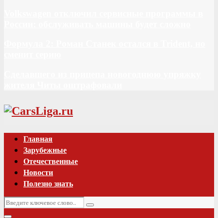
Volkswagen отключил сервисные программы в
России: обслуживать машины будет сложно
Формула 2: Роман Станек остался в Trident, но
сменит серию
Сделавшего из прицепа новогоднюю упряжку
жителя Читы оштрафовали
Vk
Главная
Зарубежные
Отечественные
Новости
Полезно знать
Искать:
Поиск