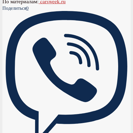
По материалам:
carsweek.ru
Поделиться
0