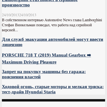
производство
24/10/2013
24/10/2013
В собственном интервью Automotive News глава Lamborghini
Стефан Винкельман поведал, что работа над серийной
версией...
Для служб эвакуации автомобилей могут ввести
лицензию
PORSCHE 718 T (2019) Manual Gearbox ➡️
Maximum Driving Pleasure
Запрет на покупку машины без гаража:
пояснения властей
Ходовой огонь, старые моторы и мелкая тряска:
тест-драйв Hyundai Staria