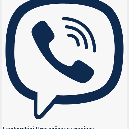
Lamborghini Urus пойдет в серийное