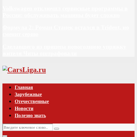
Volkswagen отключил сервисные программы в
России: обслуживать машины будет сложно
Формула 2: Роман Станек остался в Trident, но
сменит серию
Сделавшего из прицепа новогоднюю упряжку
жителя Читы оштрафовали
Vk
Главная
Зарубежные
Отечественные
Новости
Полезно знать
Искать:
Поиск