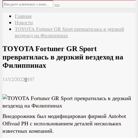
Основное
Искать:
меню
Поиск
Главная
Новости
TOYOTA Fortuner GR Sport превратилась в дерзкий
вездеход на Филиппинах
TOYOTA Fortuner GR Sport
превратилась в дерзкий вездеход на
Филиппинах
11/12/2022
0
107
Внедорожник был модифицирован фирмой Autobot
Offroad PH с использованием деталей нескольких
известных компаний.