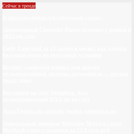
Сейчас в тренде
В продаже появился гоночный «танк»
Легендарный Chevrolet Blazer исчезнет с рынка в
2025-ом году
Geely Emgrand за 13 тысяч в месяц: как купить
большой седан на выгодных условиях
Почему защитная пленка для экрана
мультимедийной системы автомобиля — пустая
трата денег
Взгляните на этот Dongfeng. Как
полноприводный ПАЗ, но круче?
Лада Гранта на метане: теперь официально
Уникальный минивэн Mercedes Metris в стиле
Maybach ушел с молотка за 13,0 млн руб