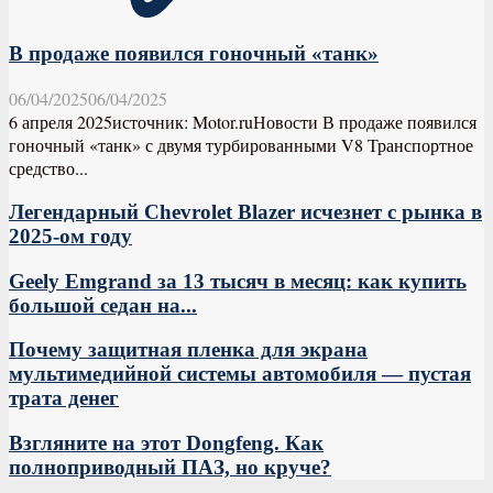
В продаже появился гоночный «танк»
06/04/2025
06/04/2025
6 апреля 2025источник: Motor.ruНовости В продаже появился
гоночный «танк» с двумя турбированными V8 Транспортное
средство...
Легендарный Chevrolet Blazer исчезнет с рынка в
2025-ом году
Geely Emgrand за 13 тысяч в месяц: как купить
большой седан на...
Почему защитная пленка для экрана
мультимедийной системы автомобиля — пустая
трата денег
Взгляните на этот Dongfeng. Как
полноприводный ПАЗ, но круче?