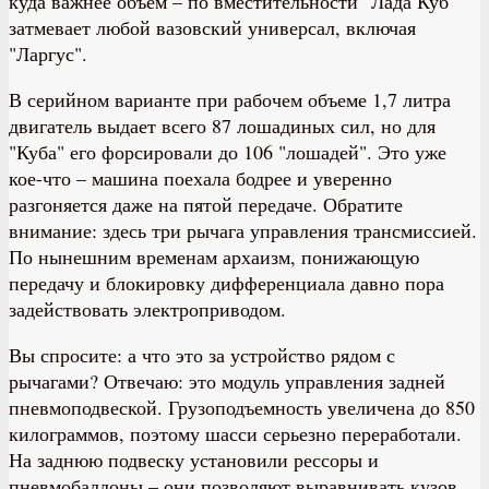
куда важнее объем – по вместительности "Лада Куб"
затмевает любой вазовский универсал, включая
"Ларгус".
В серийном варианте при рабочем объеме 1,7 литра
двигатель выдает всего 87 лошадиных сил, но для
"Куба" его форсировали до 106 "лошадей". Это уже
кое-что – машина поехала бодрее и уверенно
разгоняется даже на пятой передаче. Обратите
внимание: здесь три рычага управления трансмиссией.
По нынешним временам архаизм, понижающую
передачу и блокировку дифференциала давно пора
задействовать электроприводом.
Вы спросите: а что это за устройство рядом с
рычагами? Отвечаю: это модуль управления задней
пневмоподвеской. Грузоподъемность увеличена до 850
килограммов, поэтому шасси серьезно переработали.
На заднюю подвеску установили рессоры и
пневмобаллоны – они позволяют выравнивать кузов