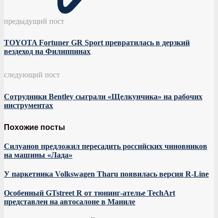
предыдущий пост
TOYOTA Fortuner GR Sport превратилась в дерзкий
вездеход на Филиппинах
следующий пост
Сотрудники Bentley сыграли «Щелкунчика» на рабочих
инструментах
Похожие посты
Силуанов предложил пересадить российских чиновников
на машины «Лада»
У паркетника Volkswagen Tharu появилась версия R-Line
Особенный GTstreet R от тюнинг-ателье TechArt
представлен на автосалоне в Маниле