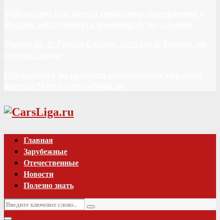
Volkswagen отключил сервисные программы в
России: обслуживать машины будет сложно
Формула 2: Роман Станек остался в Trident, но
сменит серию
Сделавшего из прицепа новогоднюю упряжку
жителя Читы оштрафовали
Vk
Главная
Зарубежные
Отечественные
Новости
Полезно знать
Искать:
Поиск