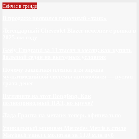
Сейчас в тренде
В продаже появился гоночный «танк»
Легендарный Chevrolet Blazer исчезнет с рынка в
2025-ом году
Geely Emgrand за 13 тысяч в месяц: как купить
большой седан на выгодных условиях
Почему защитная пленка для экрана
мультимедийной системы автомобиля — пустая
трата денег
Взгляните на этот Dongfeng. Как
полноприводный ПАЗ, но круче?
Лада Гранта на метане: теперь официально
Уникальный минивэн Mercedes Metris в стиле
Maybach ушел с молотка за 13,0 млн руб