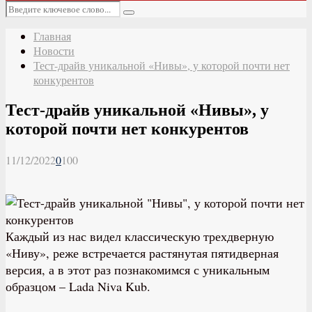
Основное
Искать:
меню
Поиск
Главная
Новости
Тест-драйв уникальной «Нивы», у которой почти нет
конкурентов
Тест-драйв уникальной «Нивы», у
которой почти нет конкурентов
11/12/2022
0
100
Каждый из нас видел классическую трехдверную
«Ниву», реже встречается растянутая пятидверная
версия, а в этот раз познакомимся с уникальным
образцом – Lada Niva Kub.