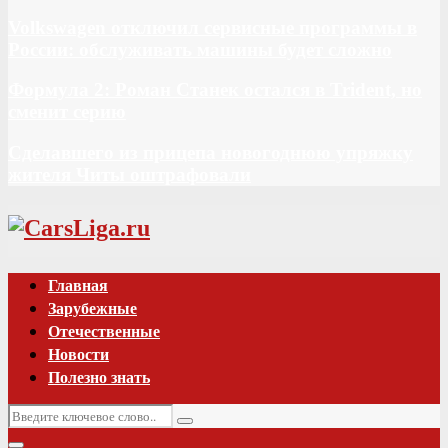
Volkswagen отключил сервисные программы в
России: обслуживать машины будет сложно
Формула 2: Роман Станек остался в Trident, но
сменит серию
Сделавшего из прицепа новогоднюю упряжку
жителя Читы оштрафовали
Vk
Главная
Зарубежные
Отечественные
Новости
Полезно знать
Искать:
Поиск