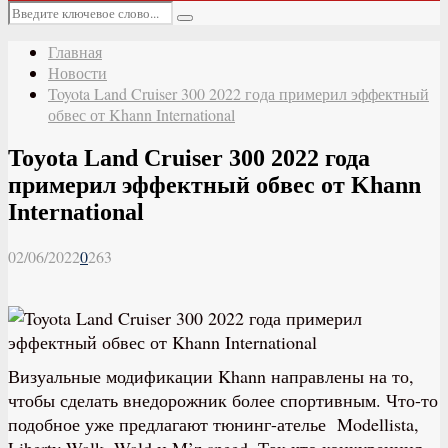
Основное
Искать:
меню
Поиск
Главная
Новости
Toyota Land Cruiser 300 2022 года примерил эффектный
обвес от Khann International
Toyota Land Cruiser 300 2022 года
примерил эффектный обвес от Khann
International
02/06/2022
0
263
Визуальные модификации Khann направлены на то,
чтобы сделать внедорожник более спортивным. Что-то
подобное уже предлагают тюнинг-ателье Modellista,
Liberty Walk, Wald и M’z speed. Так что конкуренция