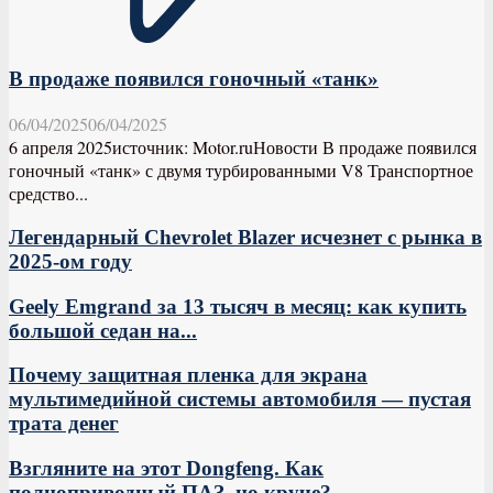
В продаже появился гоночный «танк»
06/04/2025
06/04/2025
6 апреля 2025источник: Motor.ruНовости В продаже появился
гоночный «танк» с двумя турбированными V8 Транспортное
средство...
Легендарный Chevrolet Blazer исчезнет с рынка в
2025-ом году
Geely Emgrand за 13 тысяч в месяц: как купить
большой седан на...
Почему защитная пленка для экрана
мультимедийной системы автомобиля — пустая
трата денег
Взгляните на этот Dongfeng. Как
полноприводный ПАЗ, но круче?