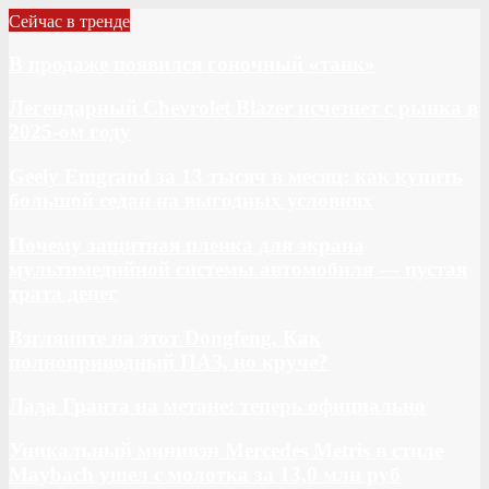
Сейчас в тренде
В продаже появился гоночный «танк»
Легендарный Chevrolet Blazer исчезнет с рынка в
2025-ом году
Geely Emgrand за 13 тысяч в месяц: как купить
большой седан на выгодных условиях
Почему защитная пленка для экрана
мультимедийной системы автомобиля — пустая
трата денег
Взгляните на этот Dongfeng. Как
полноприводный ПАЗ, но круче?
Лада Гранта на метане: теперь официально
Уникальный минивэн Mercedes Metris в стиле
Maybach ушел с молотка за 13,0 млн руб