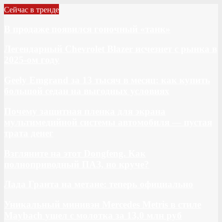
Сейчас в тренде
В продаже появился гоночный «танк»
Легендарный Chevrolet Blazer исчезнет с рынка в
2025-ом году
Geely Emgrand за 13 тысяч в месяц: как купить
большой седан на выгодных условиях
Почему защитная пленка для экрана
мультимедийной системы автомобиля — пустая
трата денег
Взгляните на этот Dongfeng. Как
полноприводный ПАЗ, но круче?
Лада Гранта на метане: теперь официально
Уникальный минивэн Mercedes Metris в стиле
Maybach ушел с молотка за 13,0 млн руб