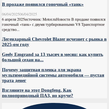
В продаже появился гоночный «танк»
06/04/2025
06/04/2025
6 апреля 2025источник: Motor.ruНовости В продаже появился
гоночный «танк» с двумя турбированными V8 Транспортное
средство...
Легендарный Chevrolet Blazer исчезнет с рынка в
2025-ом году
Geely Emgrand за 13 тысяч в месяц: как купить
большой седан на...
Почему защитная пленка для экрана
мультимедийной системы автомобиля — пустая
трата денег
Взгляните на этот Dongfeng. Как
полноприводный ПАЗ, но круче?