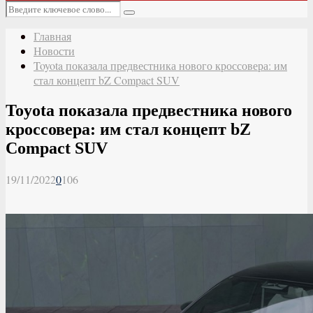
Основное
Искать:
меню
Поиск
Главная
Новости
Toyota показала предвестника нового кроссовера: им
стал концепт bZ Compact SUV
Toyota показала предвестника нового
кроссовера: им стал концепт bZ
Compact SUV
19/11/2022
0
106