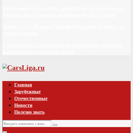
Volkswagen отключил сервисные программы в
России: обслуживать машины будет сложно
Формула 2: Роман Станек остался в Trident, но
сменит серию
Сделавшего из прицепа новогоднюю упряжку
жителя Читы оштрафовали
Vk
Главная
Зарубежные
Отечественные
Новости
Полезно знать
Искать:
Поиск