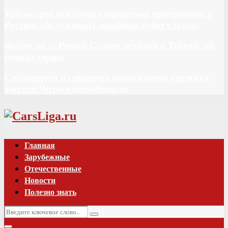
Volkswagen отключил сервисные программы в
России: обслуживать машины будет сложно
Формула 2: Роман Станек остался в Trident, но
сменит серию
Сделавшего из прицепа новогоднюю упряжку
жителя Читы оштрафовали
Vk
Главная
Зарубежные
Отечественные
Новости
Полезно знать
Искать:
Поиск