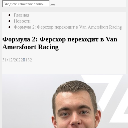
Основное
Искать:
меню
Поиск
Главная
Новости
Формула 2: Ферсхор переходит в Van Amersfoort Racing
Формула 2: Ферсхор переходит в Van
Amersfoort Racing
31/12/2022
0
132