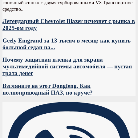
гоночный «танк» с двумя турбированными V8 Транспортное
средство...
Легендарный Chevrolet Blazer исчезнет с рынка в
2025-ом году
Geely Emgrand за 13 тысяч в месяц: как купить
большой седан на...
Почему защитная пленка для экрана
мультимедийной системы автомобиля — пустая
трата денег
Взгляните на этот Dongfeng. Как
полноприводный ПАЗ, но круче?