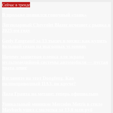
Сейчас в тренде
В продаже появился гоночный «танк»
Легендарный Chevrolet Blazer исчезнет с рынка в
2025-ом году
Geely Emgrand за 13 тысяч в месяц: как купить
большой седан на выгодных условиях
Почему защитная пленка для экрана
мультимедийной системы автомобиля — пустая
трата денег
Взгляните на этот Dongfeng. Как
полноприводный ПАЗ, но круче?
Лада Гранта на метане: теперь официально
Уникальный минивэн Mercedes Metris в стиле
Maybach ушел с молотка за 13,0 млн руб