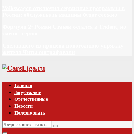
Volkswagen отключил сервисные программы в
России: обслуживать машины будет сложно
Формула 2: Роман Станек остался в Trident, но
сменит серию
Сделавшего из прицепа новогоднюю упряжку
жителя Читы оштрафовали
Vk
Главная
Зарубежные
Отечественные
Новости
Полезно знать
Искать:
Поиск