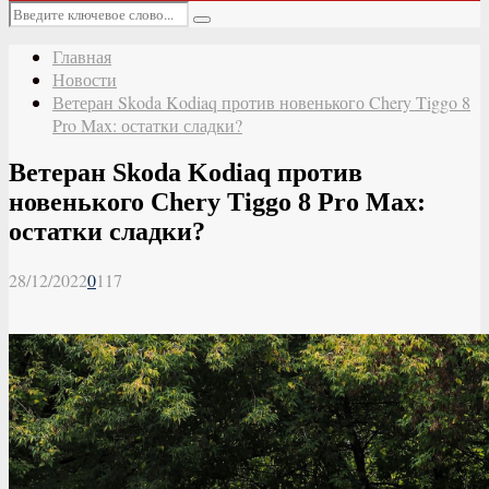
Основное
Искать:
меню
Поиск
Главная
Новости
Ветеран Skoda Kodiaq против новенького Chery Tiggo 8
Pro Max: остатки сладки?
Ветеран Skoda Kodiaq против
новенького Chery Tiggo 8 Pro Max:
остатки сладки?
28/12/2022
0
117