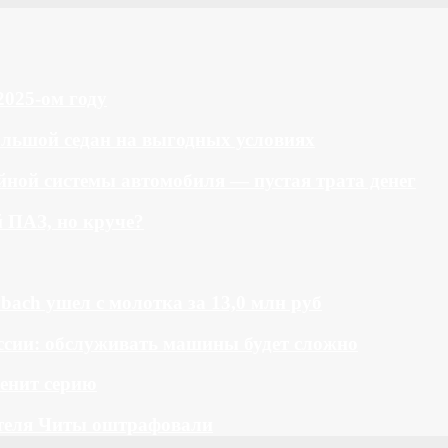
2025-ом году
большой седан на выгодных условиях
ной системы автомобиля — пустая трата денег
й ПАЗ, но круче?
bach ушел с молотка за 13,0 млн руб
ссии: обслуживать машины будет сложно
менит серию
теля Читы оштрафовали