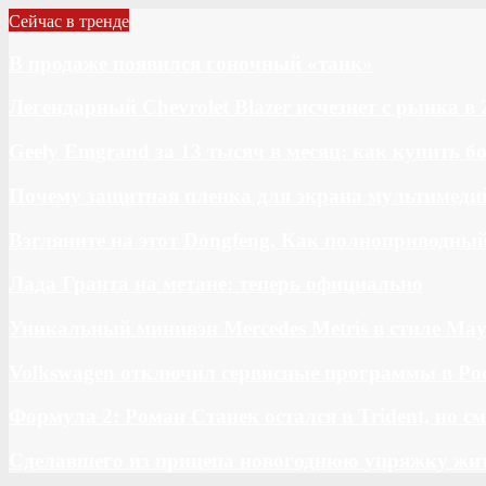
Сейчас в тренде
В продаже появился гоночный «танк»
Легендарный Chevrolet Blazer исчезнет с рынка в 
Geely Emgrand за 13 тысяч в месяц: как купить 
Почему защитная пленка для экрана мультимедий
Взгляните на этот Dongfeng. Как полноприводны
Лада Гранта на метане: теперь официально
Уникальный минивэн Mercedes Metris в стиле May
Volkswagen отключил сервисные программы в Ро
Формула 2: Роман Станек остался в Trident, но с
Сделавшего из прицепа новогоднюю упряжку жи