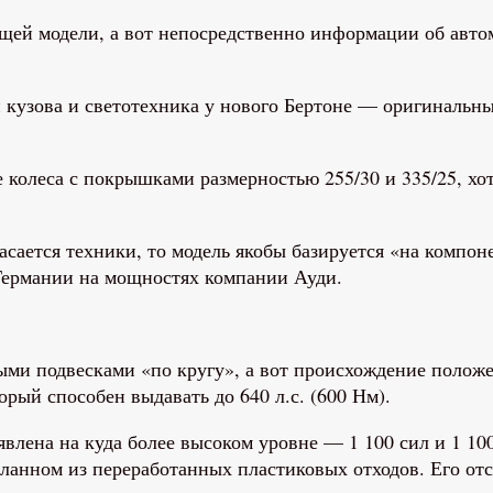
ей модели, а вот непосредственно информации об автом
 кузова и светотехника у нового Бертоне — оригинальны
колеса с покрышками размерностью 255/30 и 335/25, хот
асается техники, то модель якобы базируется «на компон
 Германии на мощностях компании Ауди.
ыми подвесками «по кругу», а вот происхождение положе
орый способен выдавать до 640 л.с. (600 Нм).
явлена на куда более высоком уровне — 1 100 сил и 1 10
еланном из переработанных пластиковых отходов. Его отс