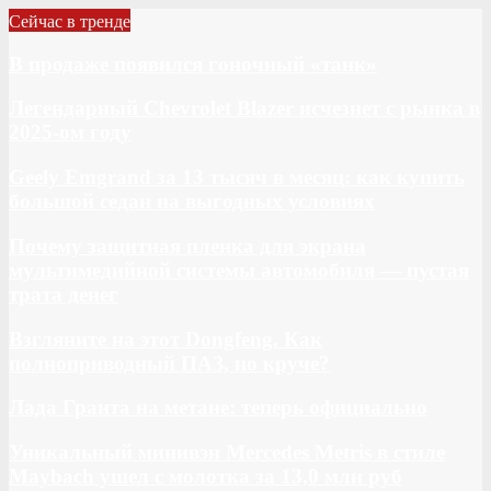
Сейчас в тренде
В продаже появился гоночный «танк»
Легендарный Chevrolet Blazer исчезнет с рынка в
2025-ом году
Geely Emgrand за 13 тысяч в месяц: как купить
большой седан на выгодных условиях
Почему защитная пленка для экрана
мультимедийной системы автомобиля — пустая
трата денег
Взгляните на этот Dongfeng. Как
полноприводный ПАЗ, но круче?
Лада Гранта на метане: теперь официально
Уникальный минивэн Mercedes Metris в стиле
Maybach ушел с молотка за 13,0 млн руб