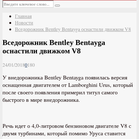
Основное
Искать:
меню
Поиск
Главная
Новости
Вседорожник Bentley Bentayga оснастили движком V8
Вседорожник Bentley Bentayga
оснастили движком V8
24/01/2018
0
180
У внедорожника Bentley Bentayga появилась версия
оснащенная двигателем от Lamborghini Urus, который
после своего появления примерил титул самого
быстрого в мире внедорожника.
Речь идет о 4,0-литровом бензиновом двигателе V8 с
двумя турбинами, который помимо Уруса ставится