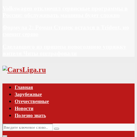
Volkswagen отключил сервисные программы в
России: обслуживать машины будет сложно
Формула 2: Роман Станек остался в Trident, но
сменит серию
Сделавшего из прицепа новогоднюю упряжку
жителя Читы оштрафовали
Vk
Главная
Зарубежные
Отечественные
Новости
Полезно знать
Искать:
Поиск