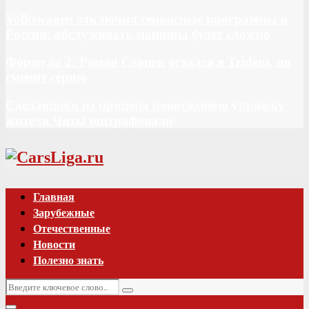
Volkswagen отключил сервисные программы в
России: обслуживать машины будет сложно
Формула 2: Роман Станек остался в Trident, но
сменит серию
Сделавшего из прицепа новогоднюю упряжку
жителя Читы оштрафовали
Vk
Главная
Зарубежные
Отечественные
Новости
Полезно знать
Искать:
Поиск