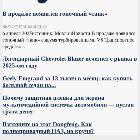
В продаже появился гоночный «танк»
06/04/2025
06/04/2025
6 апреля 2025источник: Motor.ruНовости В продаже появился
гоночный «танк» с двумя турбированными V8 Транспортное
средство...
Легендарный Chevrolet Blazer исчезнет с рынка в
2025-ом году
Geely Emgrand за 13 тысяч в месяц: как купить
большой седан на...
Почему защитная пленка для экрана
мультимедийной системы автомобиля — пустая
трата денег
Взгляните на этот Dongfeng. Как
полноприводный ПАЗ, но круче?