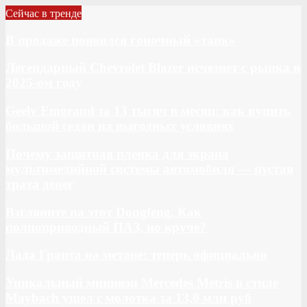
Сейчас в тренде
В продаже появился гоночный «танк»
Легендарный Chevrolet Blazer исчезнет с рынка в
2025-ом году
Geely Emgrand за 13 тысяч в месяц: как купить
большой седан на выгодных условиях
Почему защитная пленка для экрана
мультимедийной системы автомобиля — пустая
трата денег
Взгляните на этот Dongfeng. Как
полноприводный ПАЗ, но круче?
Лада Гранта на метане: теперь официально
Уникальный минивэн Mercedes Metris в стиле
Maybach ушел с молотка за 13,0 млн руб