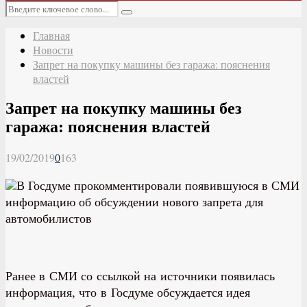
Основное
Искать:
меню
Поиск
Главная
Новости
Запрет на покупку машины без гаража: пояснения
властей
Запрет на покупку машины без
гаража: пояснения властей
19/02/2019
0
163
В Госдуме прокомментировали появившуюся в СМИ
информацию об обсуждении нового запрета для
автомобилистов
Ранее в СМИ со ссылкой на источники появилась
информация, что в Госдуме обсуждается идея