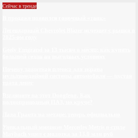
Сейчас в тренде
В продаже появился гоночный «танк»
Легендарный Chevrolet Blazer исчезнет с рынка в
2025-ом году
Geely Emgrand за 13 тысяч в месяц: как купить
большой седан на выгодных условиях
Почему защитная пленка для экрана
мультимедийной системы автомобиля — пустая
трата денег
Взгляните на этот Dongfeng. Как
полноприводный ПАЗ, но круче?
Лада Гранта на метане: теперь официально
Уникальный минивэн Mercedes Metris в стиле
Maybach ушел с молотка за 13,0 млн руб