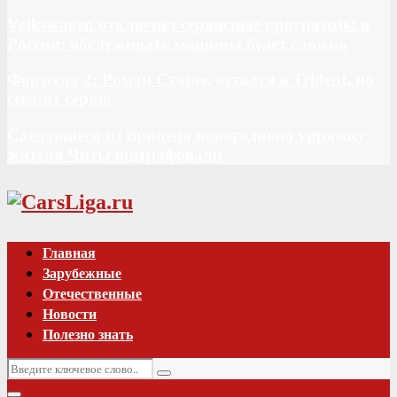
Volkswagen отключил сервисные программы в
России: обслуживать машины будет сложно
Формула 2: Роман Станек остался в Trident, но
сменит серию
Сделавшего из прицепа новогоднюю упряжку
жителя Читы оштрафовали
Vk
Главная
Зарубежные
Отечественные
Новости
Полезно знать
Искать:
Поиск