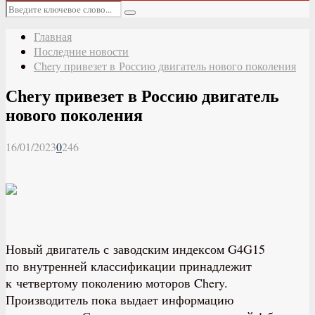
Основное
Искать:
меню
Поиск
Главная
Последние новости
Chery привезет в Россию двигатель нового поколения
Chery привезет в Россию двигатель
нового поколения
16/01/2023
0
246
Новый двигатель с заводским индексом G4G15
по внутренней классификации принадлежит
к четвертому поколению моторов Chery.
Производитель пока выдает информацию