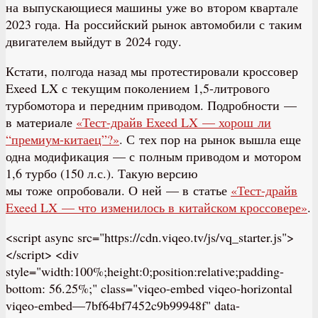
на выпускающиеся машины уже во втором квартале
2023 года. На российский рынок автомобили с таким
двигателем выйдут в 2024 году.
Кстати, полгода назад мы протестировали кроссовер
Exeed LX с текущим поколением 1,5-литрового
турбомотора и передним приводом. Подробности —
в материале
«Тест-драйв Exeed LX — хорош ли
“премиум-китаец”?»
. С тех пор на рынок вышла еще
одна модификация — с полным приводом и мотором
1,6 турбо (150 л.с.). Такую версию
мы тоже опробовали. О ней — в статье
«Тест-драйв
Exeed LX — что изменилось в китайском кроссовере»
.
<script async src="https://cdn.viqeo.tv/js/vq_starter.js">
</script> <div
style="width:100%;height:0;position:relative;padding-
bottom: 56.25%;" class="viqeo-embed viqeo-horizontal
viqeo-embed—7bf64bf7452c9b99948f" data-