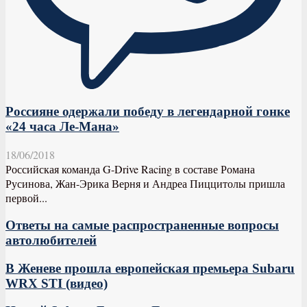
Россияне одержали победу в легендарной гонке
«24 часа Ле-Мана»
18/06/2018
Российская команда G-Drive Racing в составе Романа
Русинова, Жан-Эрика Верня и Андреа Пиццитолы пришла
первой...
Ответы на самые распространенные вопросы
автолюбителей
В Женеве прошла европейская премьера Subaru
WRX STI (видео)