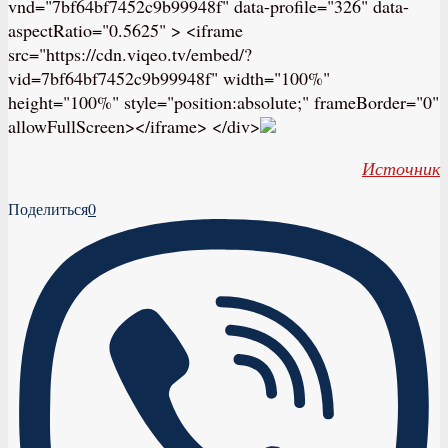
vnd="7bf64bf7452c9b99948f" data-profile="326" data-
aspectRatio="0.5625" > <iframe
src="https://cdn.viqeo.tv/embed/?
vid=7bf64bf7452c9b99948f" width="100%"
height="100%" style="position:absolute;" frameBorder="0"
allowFullScreen></iframe> </div>
Источник
Поделиться
0