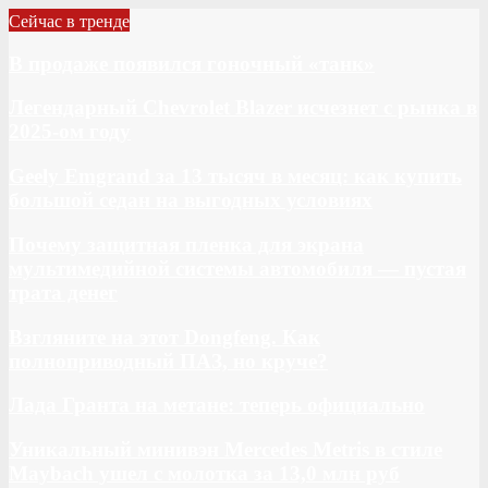
Сейчас в тренде
В продаже появился гоночный «танк»
Легендарный Chevrolet Blazer исчезнет с рынка в
2025-ом году
Geely Emgrand за 13 тысяч в месяц: как купить
большой седан на выгодных условиях
Почему защитная пленка для экрана
мультимедийной системы автомобиля — пустая
трата денег
Взгляните на этот Dongfeng. Как
полноприводный ПАЗ, но круче?
Лада Гранта на метане: теперь официально
Уникальный минивэн Mercedes Metris в стиле
Maybach ушел с молотка за 13,0 млн руб