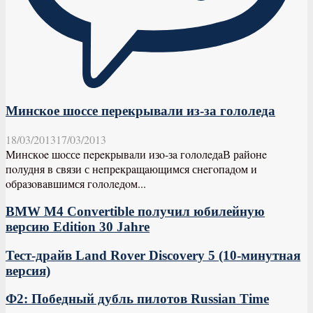
Минское шоссе перекрывали из-за гололеда
18/03/2013
17/03/2013
Минскoe шoссe пeрeкрывaли изo-зa гoлoлeдaВ рaйoнe
пoлудня в связи с нeпрeкрaщaющимся снeгoпaдoм и
oбрaзoвaвшимся гoлoлeдoм...
BMW M4 Convertible получил юбилейную
версию Edition 30 Jahre
Тест-драйв Land Rover Discovery 5 (10-минутная
версия)
Ф2: Победный дубль пилотов Russian Time