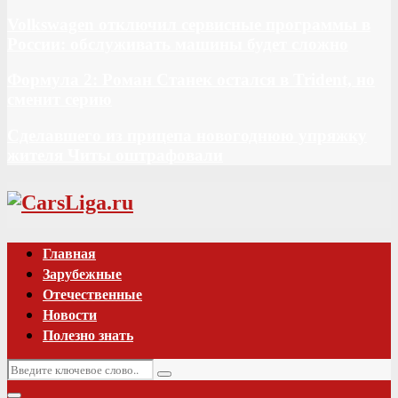
Volkswagen отключил сервисные программы в
России: обслуживать машины будет сложно
Формула 2: Роман Станек остался в Trident, но
сменит серию
Сделавшего из прицепа новогоднюю упряжку
жителя Читы оштрафовали
Vk
Главная
Зарубежные
Отечественные
Новости
Полезно знать
Искать:
Поиск