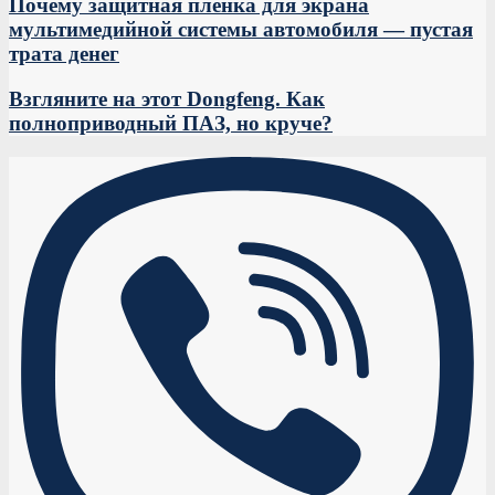
Почему защитная пленка для экрана
мультимедийной системы автомобиля — пустая
трата денег
Взгляните на этот Dongfeng. Как
полноприводный ПАЗ, но круче?