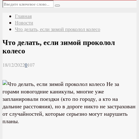
Основное
Искать:
меню
Поиск
Главная
Новости
Что делать, если зимой проколол колесо
Что делать, если зимой проколол
колесо
18/12/2022
0
107
Не за
горами новогодние каникулы, многие уже
запланировали поездки (кто по городу, а кто на
дальние расстояния), но в дороге никто не застрахован
от случайностей, которые серьезно могут нарушить
планы.