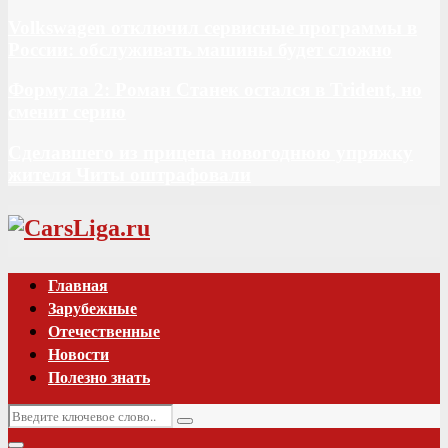
Volkswagen отключил сервисные программы в
России: обслуживать машины будет сложно
Формула 2: Роман Станек остался в Trident, но
сменит серию
Сделавшего из прицепа новогоднюю упряжку
жителя Читы оштрафовали
Vk
Главная
Зарубежные
Отечественные
Новости
Полезно знать
Искать:
Поиск