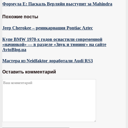
Формула Е: Паскаль Верляйн выступит за Mahindra
Похожие посты
Jeep Cherokee – реинкарнация Pontiac Aztec
Купе BMW 1970-х годов оснастили современной
«начинкой» — в разделе «Звук и тюнинг» на сайте
AvtoBlog.ua
Мастера из Neidfaktor доработали Audi RS3
Оставить комментарий