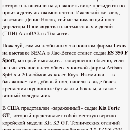
которого назначили на должность вице-президента по
производству автокомпонентов. Ижевский же завод
возглавит Денис Носов, сейчас занимающий пост
директора Производства пластмассовых изделий
(ППИ) АвтоВАЗа в Тольятти.
Пожалуй, самым необычным экспонатом фирмы Lexus
ES 350 F
на выставке SEMA в Лас-Вегасе станет седан
Sport
, который выглядит… совершенно обычно, если
не считать внешнего обвеса японской фирмы Artisan
Spirits и 20-дюймовых колес Rays. Изюминка — в
багажнике: там дубовый пол, панели в виде бочек,
крепления под винные бутылки и бокалы, а также
винный холодильник.
Kia Forte
В США представлен «заряженный» седан
GT
, который представляет собой местную версию
корейской модели Kia K3 GT. Технических отличий
нет: четырехдверка имеет турбомотор 2.0 T-GDI (204