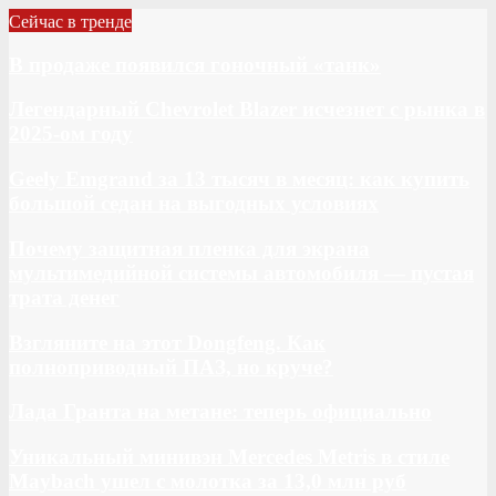
Сейчас в тренде
В продаже появился гоночный «танк»
Легендарный Chevrolet Blazer исчезнет с рынка в
2025-ом году
Geely Emgrand за 13 тысяч в месяц: как купить
большой седан на выгодных условиях
Почему защитная пленка для экрана
мультимедийной системы автомобиля — пустая
трата денег
Взгляните на этот Dongfeng. Как
полноприводный ПАЗ, но круче?
Лада Гранта на метане: теперь официально
Уникальный минивэн Mercedes Metris в стиле
Maybach ушел с молотка за 13,0 млн руб