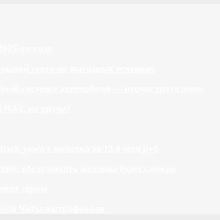
2025-ом году
большой седан на выгодных условиях
ной системы автомобиля — пустая трата денег
й ПАЗ, но круче?
bach ушел с молотка за 13,0 млн руб
ссии: обслуживать машины будет сложно
менит серию
теля Читы оштрафовали