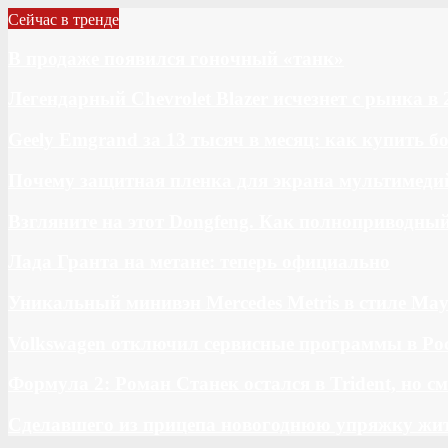
Сейчас в тренде
В продаже появился гоночный «танк»
Легендарный Chevrolet Blazer исчезнет с рынка в 
Geely Emgrand за 13 тысяч в месяц: как купить 
Почему защитная пленка для экрана мультимедий
Взгляните на этот Dongfeng. Как полноприводны
Лада Гранта на метане: теперь официально
Уникальный минивэн Mercedes Metris в стиле May
Volkswagen отключил сервисные программы в Ро
Формула 2: Роман Станек остался в Trident, но с
Сделавшего из прицепа новогоднюю упряжку жи