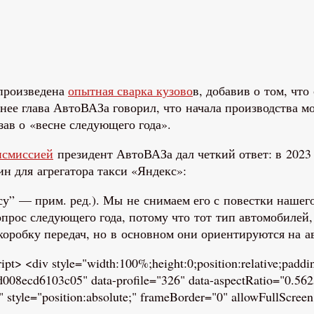
 произведена
опытная сварка кузово
в, добавив о том, что
ее глава АвтоВАЗа говорил, что начала производства мод
зав о «весне следующего года».
ансмиссией
президент АвтоВАЗа дал четкий ответ: в 2023 
ин для агрегатора такси «Яндекс»:
су” — прим. ред.). Мы не снимаем его с повестки нашег
опрос следующего года, потому что тот тип автомобилей
коробку передач, но в основном они ориентируются на а
/script> <div style="width:100%;height:0;position:relative;pa
cd6103c05" data-profile="326" data-aspectRatio="0.5625" 
yle="position:absolute;" frameBorder="0" allowFullScreen