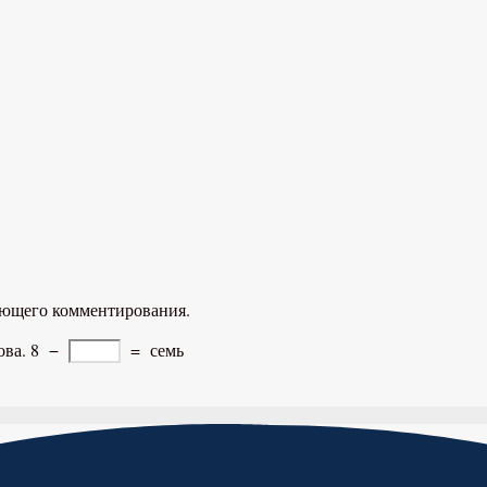
дующего комментирования.
ова.
8
−
=
семь