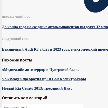
предыдущий пост
До конца года на создание автокомпонентов выделят 32 млр
следующий пост
Бензиновый Audi R8 уйдёт в 2023 году, электрический прее
Похожие посты
«Медвежий» антитеррор в Цукеровой балке
Volkswagen превратил up! и Golf в электрокары
Новый Kia Cerato 2013: трехликий Янус
Оставить комментарий