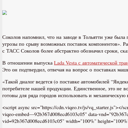
Соколов напомнил, что на заводе в Тольятти уже была
угрозы по срыву возможных поставок компонентов». Ран
с ТАСС Соколов более абстрактно обозначил сроки, ска
В отношении выпуска
Lada Vesta с автоматической тр
Это он подтвердил, отвечая на вопрос о поставках маш
«Такой диалог ведется (о поставке автомобилей “Яндек
потребителе нашей продукции. Единственное, это не в
готовы для ряда городов использовать и механическую 
<script async src="https://cdn.viqeo.tv/js/vq_starter.js"><
viqeo-embed—92b367d008ecd6103c05" data-vnd="92b367d008e
vid=92b367d008ecd6103c05" width="100%" height="100%" st