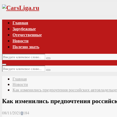
Vk
Главная
Зарубежные
Отечественные
Новости
Полезно знать
Искать:
Поиск
Основное
Искать:
меню
Поиск
Главная
Новости
Как изменились предпочтения российских автовладельцев
Как изменились предпочтения российски
08/11/2021
0
184