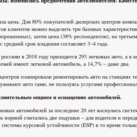
за; изменились предпочтения автолюбителей: качество
ыла цена. Для 80% покупателей дилерских центров компа
ов клиентов можно выделить три базовых характеристи
рошенных), затем цена (38% респондентов), на третьем м
с средний срок владения составляет 3–4 года.
россиян в 2018 году приходится 293 легковых авто, а в к
мей имеют легковой автомобиль, а 14,7% – даже два.
ентров планировали ремонтировать авто на станциях те
уживают авто сами, не пользуясь услугами профессионал
олнительным опциям и оснащению автомобилей.
вых автомобилей за последние 20 лет коснулись систем
ок нормой считались две подушки – для водителя и пере
истемы курсовой устойчивости (ESP) в то время только