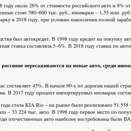
98 году около 26% от стоимости российского авто и 8% о
енные стоят 580–600 тыс. руб., иномарки – 1,55 млн. руб
арку в 2018 году, при условии накопления полной зарабо
ства был автокредит. В 1998 году кредит на покупку авт
ная ставка составляла 5–6%. В 2018 году ставки по авто
 россияне пересаживаются на новые авто, среди ином
с составляет 45%. В начале 90-х по дорогам нашей стран
ма. В 2017 году процент импортируемых иномарок соста
ода стала KIA Rio – на рынке было реализовано 51.558 э
reta – 33.224 тыс. авто. В 1998 году первое место по по
еди отечественных авто наиболее востребованы были ВА