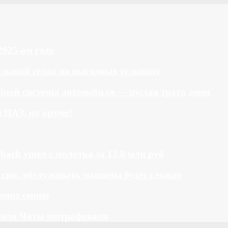
2025-ом году
большой седан на выгодных условиях
ной системы автомобиля — пустая трата денег
й ПАЗ, но круче?
bach ушел с молотка за 13,0 млн руб
ссии: обслуживать машины будет сложно
менит серию
теля Читы оштрафовали