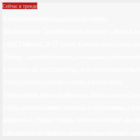
Сейчас в тренде
В продаже появился гоночный «танк»
Легендарный Chevrolet Blazer исчезнет с рынка в 
Geely Emgrand за 13 тысяч в месяц: как купить 
Почему защитная пленка для экрана мультимедий
Взгляните на этот Dongfeng. Как полноприводны
Лада Гранта на метане: теперь официально
Уникальный минивэн Mercedes Metris в стиле May
Volkswagen отключил сервисные программы в Ро
Формула 2: Роман Станек остался в Trident, но с
Сделавшего из прицепа новогоднюю упряжку жи