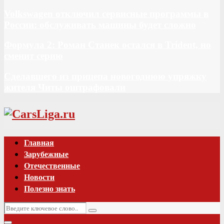
Volkswagen отключил сервисные программы в
России: обслуживать машины будет сложно
Формула 2: Роман Станек остался в Trident, но
сменит серию
Сделавшего из прицепа новогоднюю упряжку
жителя Читы оштрафовали
Vk
Главная
Зарубежные
Отечественные
Новости
Полезно знать
Искать:
Поиск