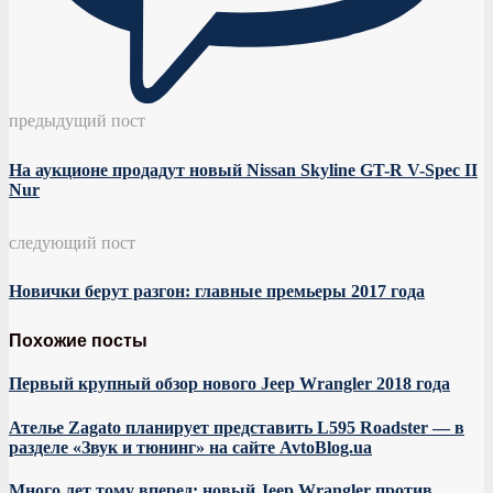
предыдущий пост
На аукционе продадут новый Nissan Skyline GT-R V-Spec II
Nur
следующий пост
Новички берут разгон: главные премьеры 2017 года
Похожие посты
Первый крупный обзор нового Jeep Wrangler 2018 года
Ателье Zagato планирует представить L595 Roadster — в
разделе «Звук и тюнинг» на сайте AvtoBlog.ua
Много лет тому вперед: новый Jeep Wrangler против