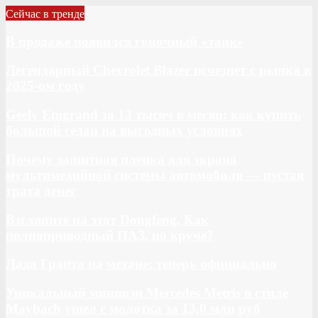
Сейчас в тренде
В продаже появился гоночный «танк»
Легендарный Chevrolet Blazer исчезнет с рынка в
2025-ом году
Geely Emgrand за 13 тысяч в месяц: как купить
большой седан на выгодных условиях
Почему защитная пленка для экрана
мультимедийной системы автомобиля — пустая
трата денег
Взгляните на этот Dongfeng. Как
полноприводный ПАЗ, но круче?
Лада Гранта на метане: теперь официально
Уникальный минивэн Mercedes Metris в стиле
Maybach ушел с молотка за 13,0 млн руб