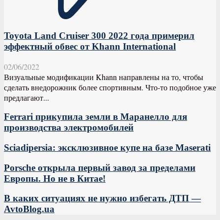
Toyota Land Cruiser 300 2022 года примерил
эффектный обвес от Khann International
02/06/2022
Визуальные модификации Khann направлены на то, чтобы
сделать внедорожник более спортивным. Что-то подобное уже
предлагают...
Ferrari прикупила земли в Маранелло для
производства электромобилей
Sciadipersia: эксклюзивное купе на базе Maserati
Porsche открыла первый завод за пределами
Европы. Но не в Китае!
В каких ситуациях не нужно избегать ДТП —
AvtoBlog.ua