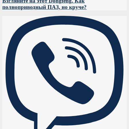
Взгляните на этот Dongfeng. Как
полноприводный ПАЗ, но круче?