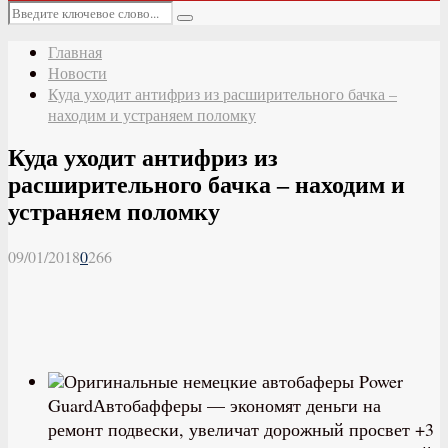
Основное
Искать:
меню
Поиск
Главная
Новости
Куда уходит антифриз из расширительного бачка –
находим и устраняем поломку
Куда уходит антифриз из
расширительного бачка – находим и
устраняем поломку
09/01/2018
0
266
Оригинальные немецкие автобаферы Power
GuardАвтобафферы — экономят деньги на
ремонт подвески, увеличат дорожный просвет +3