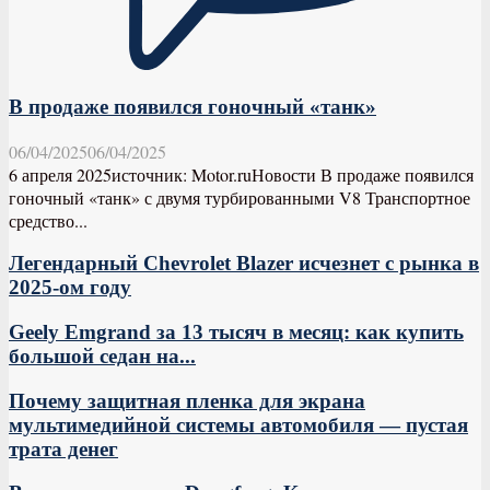
В продаже появился гоночный «танк»
06/04/2025
06/04/2025
6 апреля 2025источник: Motor.ruНовости В продаже появился
гоночный «танк» с двумя турбированными V8 Транспортное
средство...
Легендарный Chevrolet Blazer исчезнет с рынка в
2025-ом году
Geely Emgrand за 13 тысяч в месяц: как купить
большой седан на...
Почему защитная пленка для экрана
мультимедийной системы автомобиля — пустая
трата денег