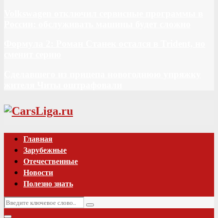
Volkswagen отключил сервисные программы в
России: обслуживать машины будет сложно
Формула 2: Роман Станек остался в Trident, но
сменит серию
Сделавшего из прицепа новогоднюю упряжку
жителя Читы оштрафовали
Vk
Главная
Зарубежные
Отечественные
Новости
Полезно знать
Искать:
Поиск