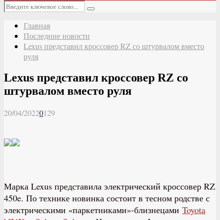
Основное
Искать:
меню
Поиск
Главная
Последние новости
Lexus представил кроссовер RZ со штурвалом вместо
руля
Lexus представил кроссовер RZ со
штурвалом вместо руля
20/04/2022
0
129
Марка Lexus представила электрический кроссовер RZ
450e. По технике новинка состоит в тесном родстве с
электрическими «паркетниками»-близнецами
Toyota