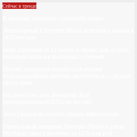
Сейчас в тренде
В продаже появился гоночный «танк»
Легендарный Chevrolet Blazer исчезнет с рынка в
2025-ом году
Geely Emgrand за 13 тысяч в месяц: как купить
большой седан на выгодных условиях
Почему защитная пленка для экрана
мультимедийной системы автомобиля — пустая
трата денег
Взгляните на этот Dongfeng. Как
полноприводный ПАЗ, но круче?
Лада Гранта на метане: теперь официально
Уникальный минивэн Mercedes Metris в стиле
Maybach ушел с молотка за 13,0 млн руб