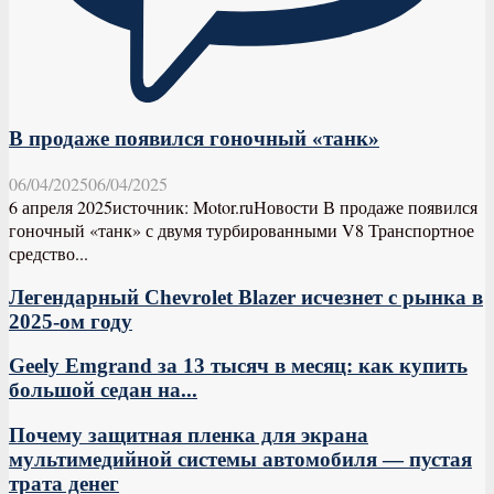
В продаже появился гоночный «танк»
06/04/2025
06/04/2025
6 апреля 2025источник: Motor.ruНовости В продаже появился
гоночный «танк» с двумя турбированными V8 Транспортное
средство...
Легендарный Chevrolet Blazer исчезнет с рынка в
2025-ом году
Geely Emgrand за 13 тысяч в месяц: как купить
большой седан на...
Почему защитная пленка для экрана
мультимедийной системы автомобиля — пустая
трата денег